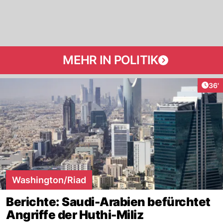
MEHR IN POLITIK
Arti
36'
Washington/Riad
Berichte: Saudi-Arabien befürchtet
Angriffe der Huthi-Miliz