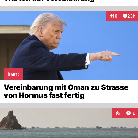
Artik
10
23h
Interaktionen
Iran:
Vereinbarung mit Oman zu Strasse
von Hormus fast fertig
Art
3
1d
Interaktion