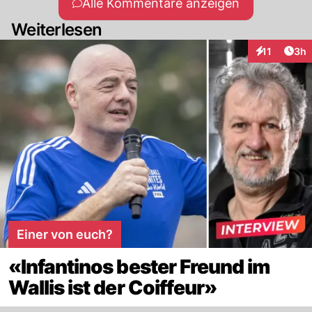
Alle Kommentare anzeigen
Weiterlesen
Arti
11
3h
Interaktione
Einer von euch?
«Infantinos bester Freund im
Wallis ist der Coiffeur»