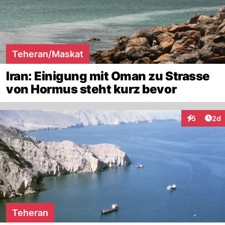
Teheran/Maskat
Iran: Einigung mit Oman zu Strasse
von Hormus steht kurz bevor
Arti
5
2d
Interaktion
Teheran