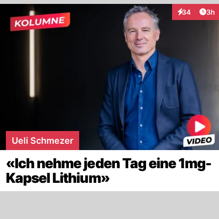
Arti
34
3h
Interaktionen
Ueli Schmezer
«Ich nehme jeden Tag eine 1mg-
Kapsel Lithium»