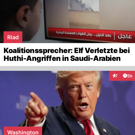
Riad
Koalitionssprecher: Elf Verletzte bei
Huthi-Angriffen in Saudi-Arabien
Arti
7
5h
Interaktion
Washington