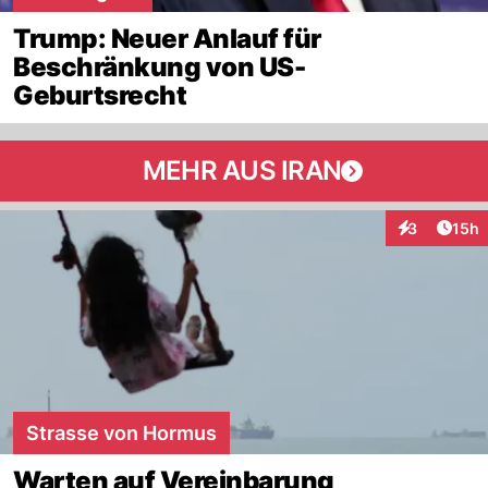
Trump: Neuer Anlauf für
Beschränkung von US-
Geburtsrecht
MEHR AUS IRAN
Artik
3
15h
Interaktione
Strasse von Hormus
Warten auf Vereinbarung