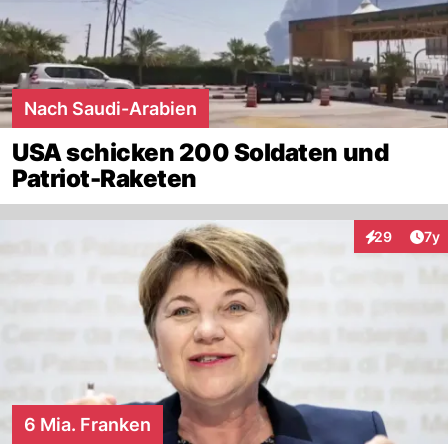
Nach Saudi-Arabien
USA schicken 200 Soldaten und
Patriot-Raketen
Art
29
7y
Interaktione
6 Mia. Franken