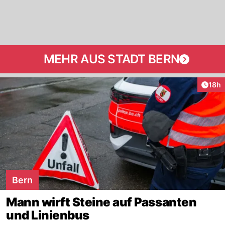
MEHR AUS STADT BERN
Artik
18h
Bern
Mann wirft Steine auf Passanten
und Linienbus