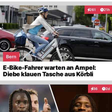
Artik
261
21h
Interaktionen
Bern
E-Bike-Fahrer warten an Ampel:
Diebe klauen Tasche aus Körbli
Arti
36
2d
Interaktionen