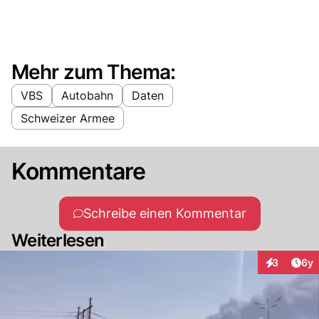
Mehr zum Thema:
VBS
Autobahn
Daten
Schweizer Armee
Kommentare
Schreibe einen Kommentar
Weiterlesen
Arti
3
6y
Interaktion