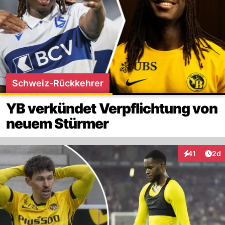
Schweiz-Rückkehrer
YB verkündet Verpflichtung von
neuem Stürmer
Arti
41
2d
Interaktione