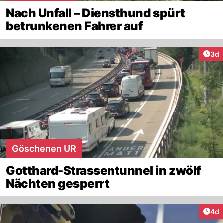
Nach Unfall – Diensthund spürt
betrunkenen Fahrer auf
Arti
3d
Göschenen UR
Gotthard-Strassentunnel in zwölf
Nächten gesperrt
Arti
4d