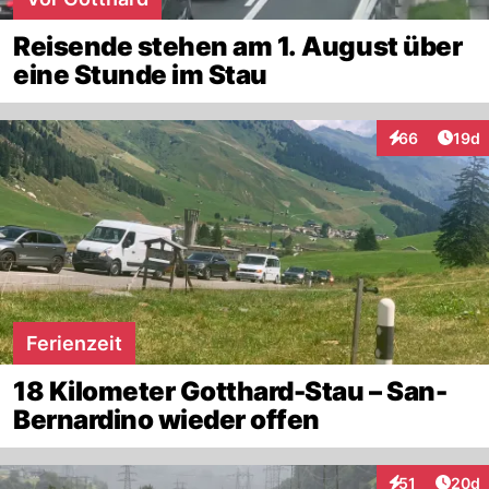
Reisende stehen am 1. August über
eine Stunde im Stau
Artik
66
19d
Interaktionen
Ferienzeit
18 Kilometer Gotthard-Stau – San-
Bernardino wieder offen
Artik
51
20d