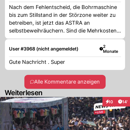
Nach dem Fehlentscheid, die Bohrmaschine
bis zum Stillstand in der Störzone weiter zu
betreiben, ist jetzt das ASTRA an
selbstbeweihräuchern. Sind die Mehrkosten
schon berechnet?
Artikel veröff
2
User #3968 (nicht angemeldet)
Monate
Gute Nachricht . Super
Alle Kommentare anzeigen
Weiterlesen
Arti
10
14'
Interaktionen