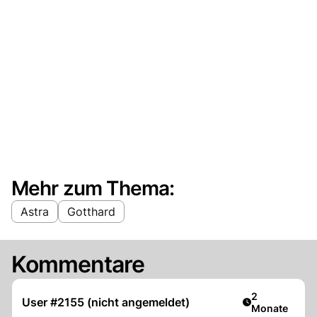
Mehr zum Thema:
Astra
Gotthard
Kommentare
Artikel veröff
2
User #2155 (nicht angemeldet)
Monate