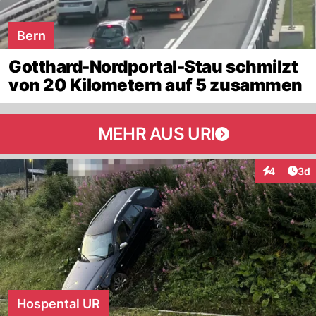
Bern
Gotthard-Nordportal-Stau schmilzt
von 20 Kilometern auf 5 zusammen
MEHR AUS URI
Arti
4
3d
Interaktion
Hospental UR