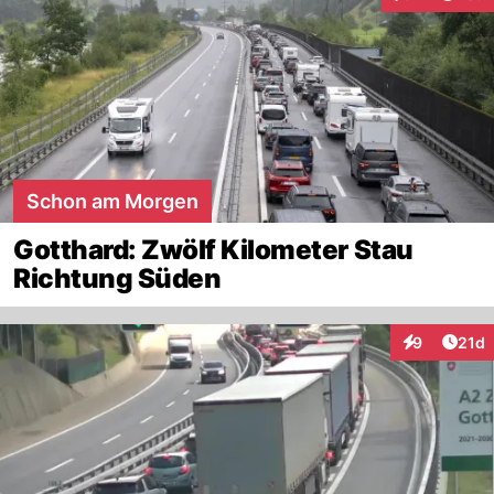
Interaktionen
Schon am Morgen
Gotthard: Zwölf Kilometer Stau
Richtung Süden
Artik
9
21d
Interaktione