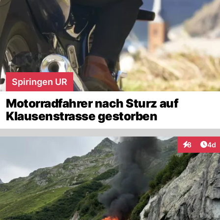
Spiringen UR
Motorradfahrer nach Sturz auf
Klausenstrasse gestorben
Arti
8
4d
Interaktion