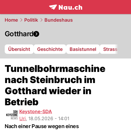
frontpage.
NAU.ch
Home
Politik
Bundeshaus
Gotthard
Übersicht
Geschichte
Basistunnel
Strassentun
Tunnelbohrmaschine
nach Steinbruch im
Gotthard wieder in
Betrieb
Keystone-SDA
Uri
,
18.05.2026 - 14:01
Nach einer Pause wegen eines