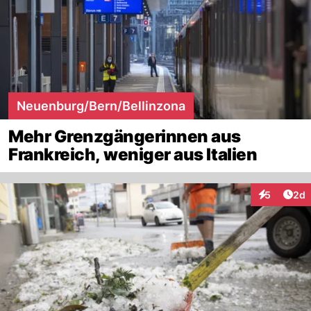
Neuenburg/Bern/Bellinzona
Mehr Grenzgängerinnen aus
Frankreich, weniger aus Italien
Arti
5
2d
Interaktion