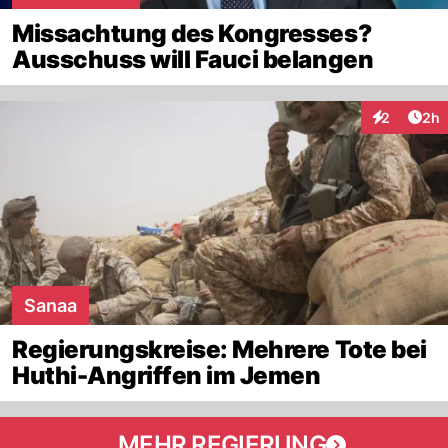
Missachtung des Kongresses?
Ausschuss will Fauci belangen
Arti
2
2h
Interaktion
Sanaa
Regierungskreise: Mehrere Tote bei
Huthi-Angriffen im Jemen
MEHR REGIERUNG