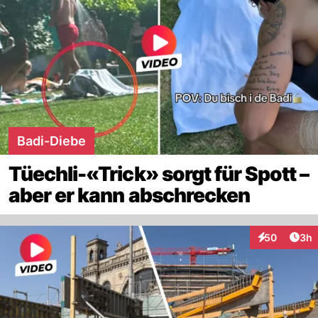
Badi-Diebe
Tüechli-«Trick» sorgt für Spott –
aber er kann abschrecken
Arti
50
3h
Interaktionen