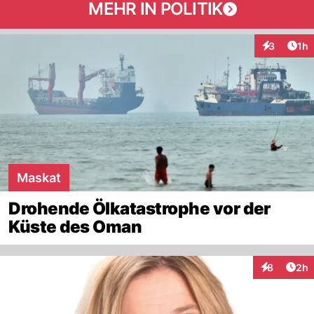
MEHR IN POLITIK
Art
3
1h
Interaktion
Maskat
Drohende Ölkatastrophe vor der
Küste des Oman
Arti
8
2h
Interaktion