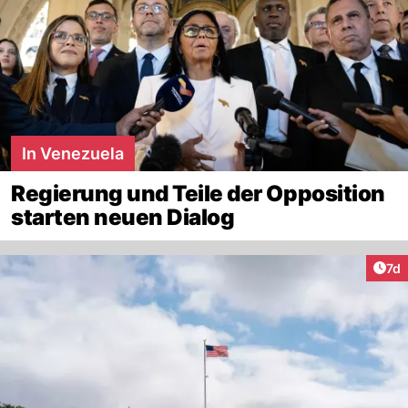
In Venezuela
Regierung und Teile der Opposition
starten neuen Dialog
Art
7d