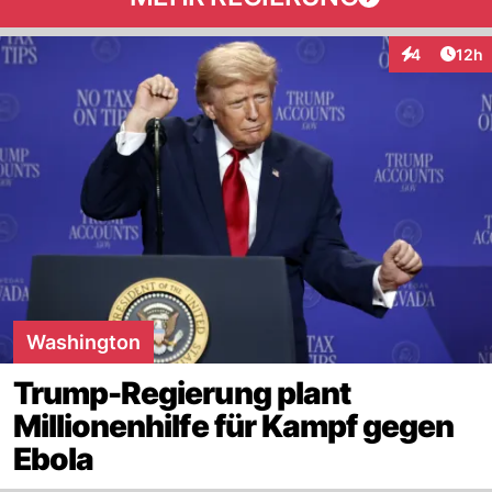
Artik
4
12h
Interaktione
Washington
Trump-Regierung plant
Millionenhilfe für Kampf gegen
Ebola