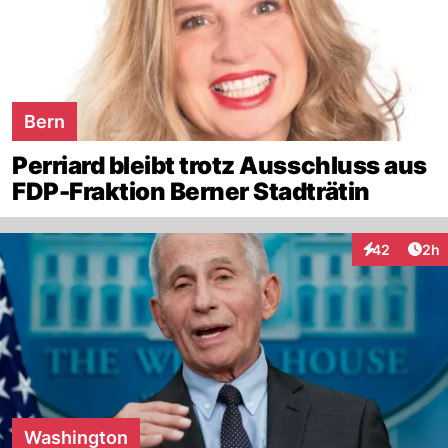
Bern
Perriard bleibt trotz Ausschluss aus
FDP-Fraktion Berner Stadträtin
Arti
42
2h
Interaktionen
Washington