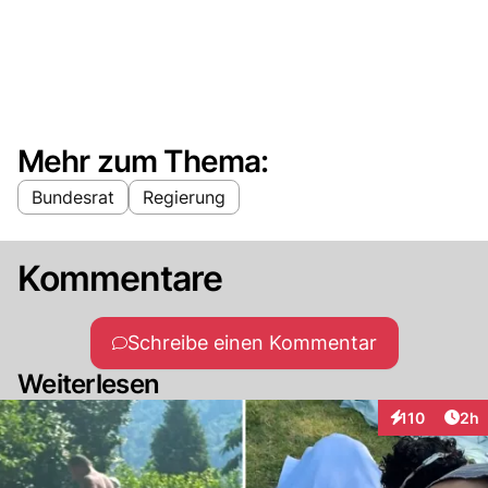
Mehr zum Thema:
Bundesrat
Regierung
Kommentare
Schreibe einen Kommentar
Weiterlesen
Arti
110
2h
Interaktionen