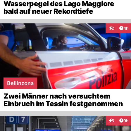
Wasserpegel des Lago Maggiore
bald auf neuer Rekordtiefe
Arti
2
4h
Interaktion
Bellinzona
Zwei Männer nach versuchtem
Einbruch im Tessin festgenommen
Arti
5
9h
Interaktion