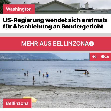
Washington
US-Regierung wendet sich erstmals
für Abschiebung an Sondergericht
MEHR AUS BELLINZONA
Arti
2
2h
Interaktion
Bellinzona