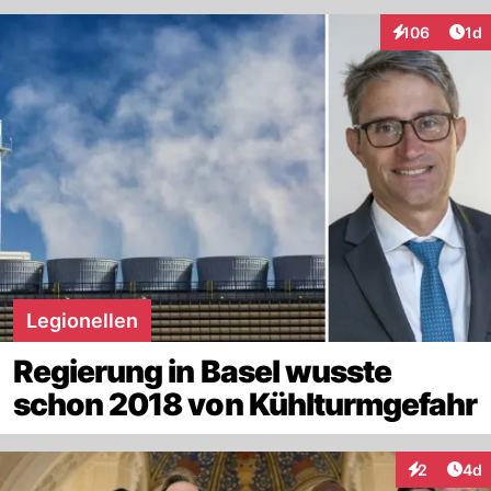
Art
106
1d
Interaktionen
Legionellen
Regierung in Basel wusste
schon 2018 von Kühlturmgefahr
Arti
2
4d
Interaktion