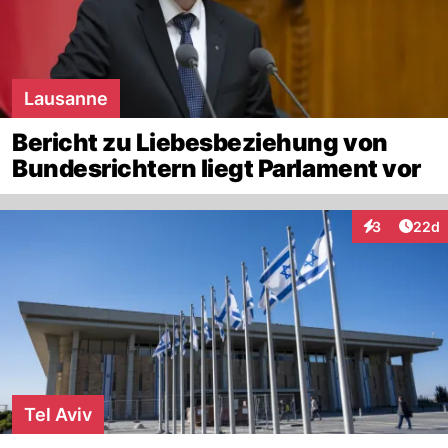
Lausanne
Bericht zu Liebesbeziehung von
Bundesrichtern liegt Parlament vor
Artik
3
22d
Interaktionen
Tel Aviv