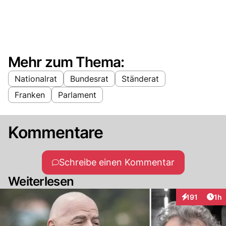
Mehr zum Thema:
Nationalrat
Bundesrat
Ständerat
Franken
Parlament
Kommentare
Schreibe einen Kommentar
Weiterlesen
Art
191
1h
Interaktionen