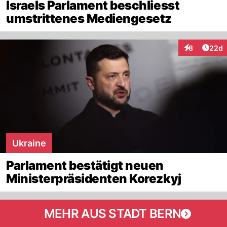
Israels Parlament beschliesst
umstrittenes Mediengesetz
Artik
8
22d
Interaktionen
Ukraine
Parlament bestätigt neuen
Ministerpräsidenten Korezkyj
MEHR AUS STADT BERN