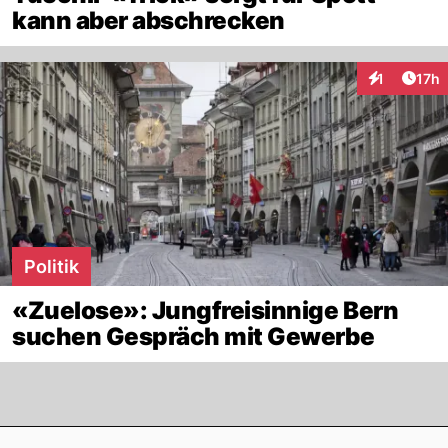
kann aber abschrecken
Artik
1
17h
Interaktione
Politik
«Zuelose»: Jungfreisinnige Bern
suchen Gespräch mit Gewerbe
Footer