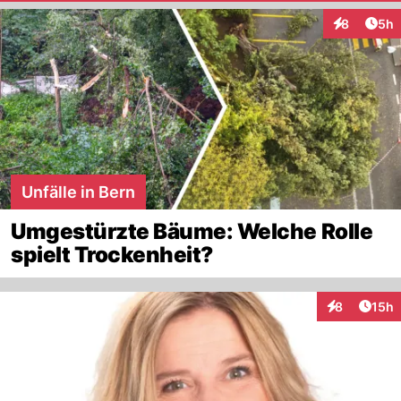
Arti
8
5h
Interaktion
Unfälle in Bern
Umgestürzte Bäume: Welche Rolle
spielt Trockenheit?
Artik
8
15h
Interaktione