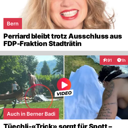
Bern
Perriard bleibt trotz Ausschluss aus
FDP-Fraktion Stadträtin
Art
191
1h
Interaktionen
Auch in Berner Badi
Tüechli-«Trick» sorgt für Spott –