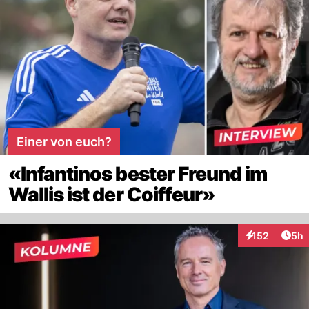
Einer von euch?
«Infantinos bester Freund im
Wallis ist der Coiffeur»
Arti
152
5h
Interaktionen