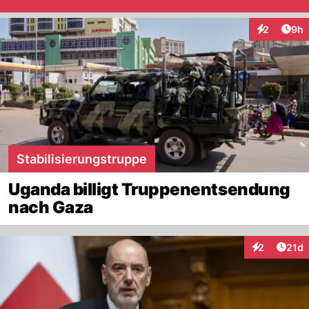
Arti
2
9h
Interaktion
Stabilisierungstruppe
Uganda billigt Truppenentsendung
nach Gaza
Artik
2
21d
Interaktione