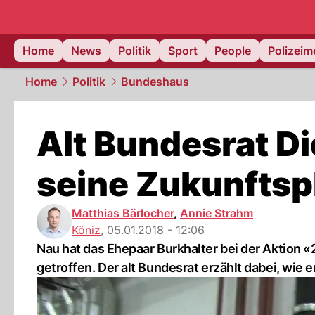
Home
News
Politik
Sport
People
Polizei
Home
Politik
Bundeshaus
Alt Bundesrat Di
seine Zukunftsp
Matthias Bärlocher
,
Annie Strahm
Köniz
,
05.01.2018 - 12:06
Nau hat das Ehepaar Burkhalter bei der Aktion
getroffen. Der alt Bundesrat erzählt dabei, wie er