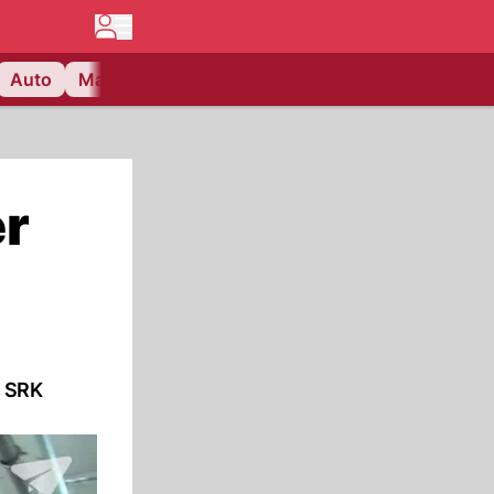
Auto
Matchcenter
Videos
Nau Plus
Lifestyle
er
s SRK