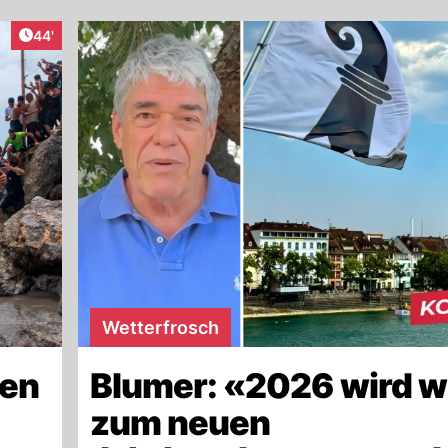
Artikel veröffentlicht:
44'
Wetterfrosch
len
Blumer: «2026 wird w
zum neuen