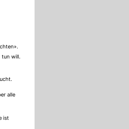
achten».
tun will.
sucht.
er alle
e ist