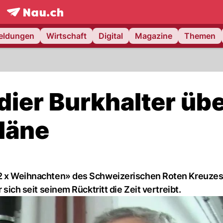
frontpage.
NAU.ch
meldungen
Wirtschaft
Digital
Magazine
Themen
dier Burkhalter üb
läne
 «2 x Weihnachten» des Schweizerischen Roten Kreuze
 sich seit seinem Rücktritt die Zeit vertreibt.