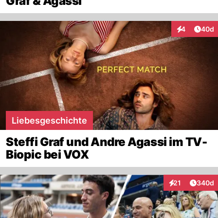
Graf & Agassi
Artik
4
40d
Interaktionen
Liebesgeschichte
Steffi Graf und Andre Agassi im TV-
Biopic bei VOX
Artikel
21
340d
Interaktionen