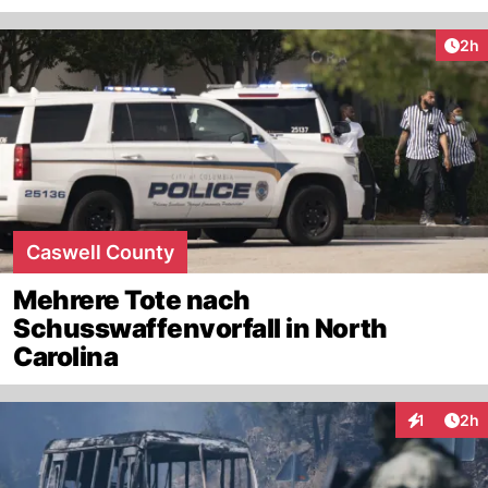
Arti
2h
Caswell County
Mehrere Tote nach
Schusswaffenvorfall in North
Carolina
Arti
1
2h
Interaktion