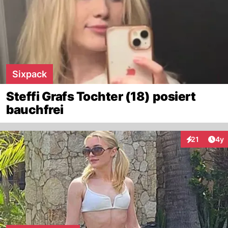
Sixpack
Steffi Grafs Tochter (18) posiert
bauchfrei
Arti
21
4y
Interaktione