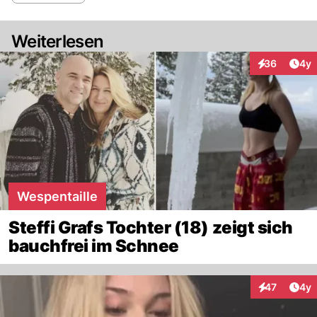
Weiterlesen
Arti
36
4y
Interaktionen
Wespentaille
Steffi Grafs Tochter (18) zeigt sich
bauchfrei im Schnee
Arti
47
4y
Interaktione