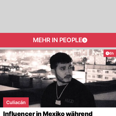
MEHR IN PEOPLE
Arti
6h
Culiacán
Influencer in Mexiko während