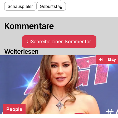
Schauspieler
Geburtstag
Kommentare
Schreibe einen Kommentar
Weiterlesen
Arti
1
4y
Interaktion
People