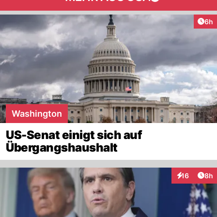
Arti
6h
Washington
US-Senat einigt sich auf
Übergangshaushalt
Arti
16
8h
Interaktione