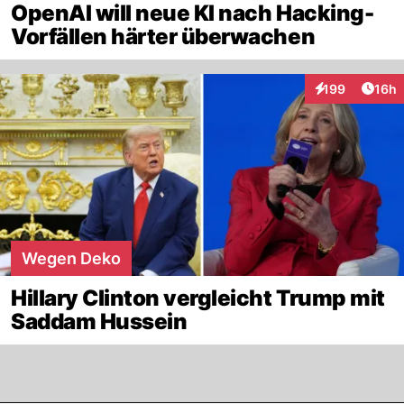
OpenAI will neue KI nach Hacking-
Vorfällen härter überwachen
Artik
199
16h
Interaktionen
Wegen Deko
Hillary Clinton vergleicht Trump mit
Saddam Hussein