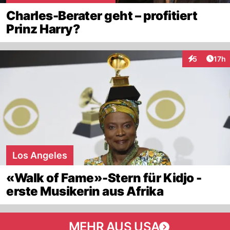
Charles-Berater geht – profitiert
Prinz Harry?
Artik
5
17h
Interaktione
Los Angeles
«Walk of Fame»-Stern für Kidjo -
erste Musikerin aus Afrika
MEHR AUS USA