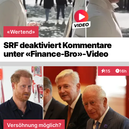
«Wertend»
SRF deaktiviert Kommentare
unter «Finance-Bro»-Video
Artik
115
16h
Interaktionen
Versöhnung möglich?