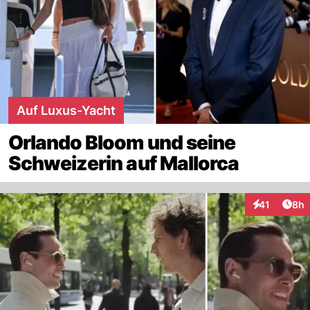
Auf Luxus-Yacht
Orlando Bloom und seine
Schweizerin auf Mallorca
Arti
41
8h
Interaktione