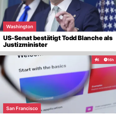
Washington
US-Senat bestätigt Todd Blanche als
Justizminister
Artik
6
16h
Interaktione
San Francisco