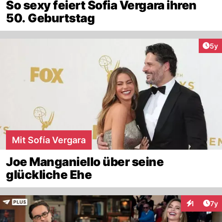
So sexy feiert Sofia Vergara ihren
50. Geburtstag
Arti
5y
Mit Sofía Vergara
Joe Manganiello über seine
glückliche Ehe
Art
1
7y
Interaktion