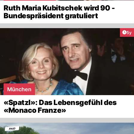
Ruth Maria Kubitschek wird 90 -
Bundespräsident gratuliert
Arti
5y
München
«Spatzl»: Das Lebensgefühl des
«Monaco Franze»