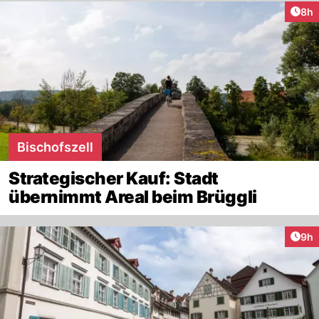
Arti
8h
Bischofszell
Strategischer Kauf: Stadt
übernimmt Areal beim Brüggli
Arti
9h