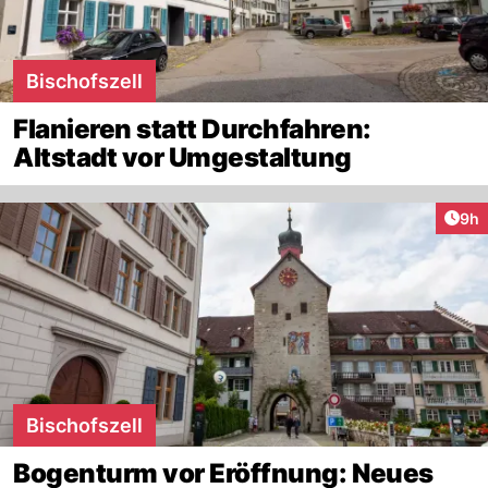
Bischofszell
Flanieren statt Durchfahren:
Altstadt vor Umgestaltung
Arti
9h
Bischofszell
Bogenturm vor Eröffnung: Neues