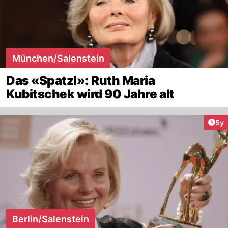
München/Salenstein
Das «Spatzl»: Ruth Maria
Kubitschek wird 90 Jahre alt
Arti
5y
Berlin/Salenstein