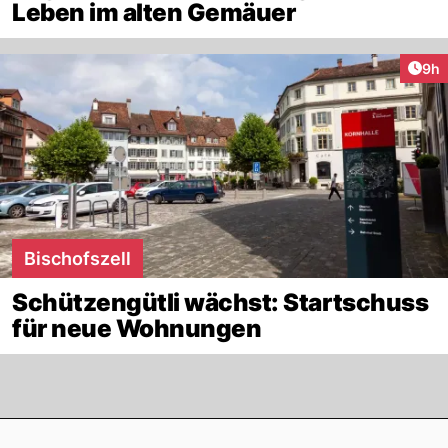
Leben im alten Gemäuer
Arti
9h
Bischofszell
Schützengütli wächst: Startschuss
für neue Wohnungen
Footer