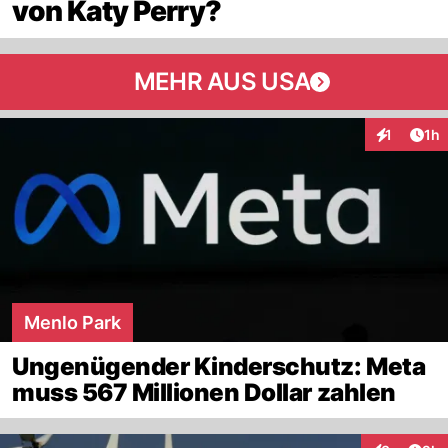
von Katy Perry?
MEHR AUS USA
Art
1
1h
Interaktion
Menlo Park
Ungenügender Kinderschutz: Meta
muss 567 Millionen Dollar zahlen