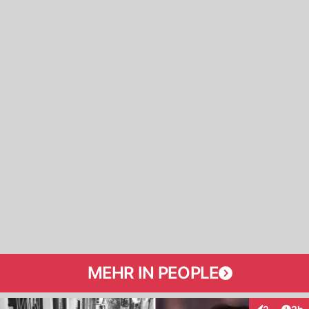
MEHR IN PEOPLE
Arti