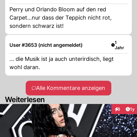
Perry und Orlando Bloom auf den red
Carpet…nur dass der Teppich nicht rot,
sondern schwarz ist!
Artikel ver
1
User #3653 (nicht angemeldet)
Jahr
... die Musik ist ja auch unterirdisch, liegt
wohl daran.
Alle Kommentare anzeigen
Weiterlesen
Art
6
1y
Interaktion