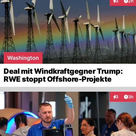
Arti
3
2h
Interaktion
Washington
Deal mit Windkraftgegner Trump:
RWE stoppt Offshore-Projekte
Arti
3
3h
Interaktion