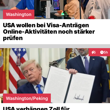
Washington
USA wollen bei Visa-Anträgen
Online-Aktivitäten noch stärker
prüfen
Arti
5
5h
Interaktion
Washington/Peking
USA verhängen Zoll für