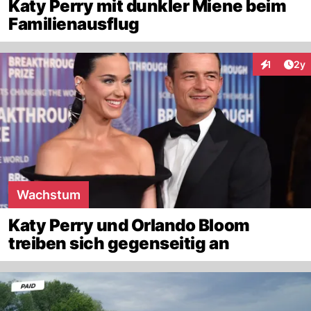
Katy Perry mit dunkler Miene beim
Familienausflug
Arti
1
2y
Interaktion
Wachstum
Katy Perry und Orlando Bloom
treiben sich gegenseitig an