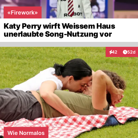
«Firework»
Katy Perry wirft Weissem Haus
unerlaubte Song-Nutzung vor
Artik
42
52d
Interaktionen
Wie Normalos