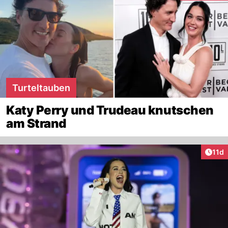
Turteltauben
Katy Perry und Trudeau knutschen
am Strand
Artik
11d