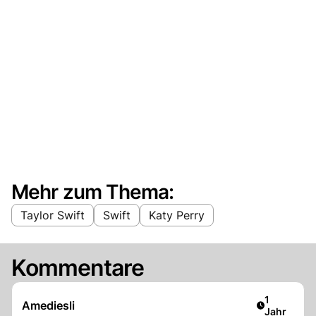
Mehr zum Thema:
Taylor Swift
Swift
Katy Perry
Kommentare
Artikel ver
1
Amediesli
Jahr