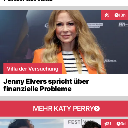
Artik
5
13h
Interaktione
Villa der Versuchung
Jenny Elvers spricht über
finanzielle Probleme
MEHR KATY PERRY
Arti
31
3d
Interaktione