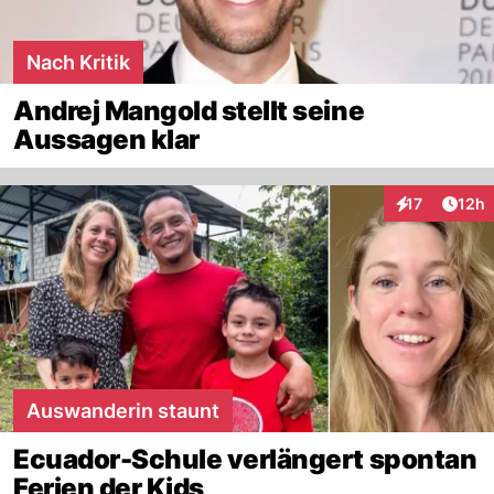
Nach Kritik
Andrej Mangold stellt seine
Aussagen klar
Artik
17
12h
Interaktionen
Auswanderin staunt
Ecuador-Schule verlängert spontan
Ferien der Kids