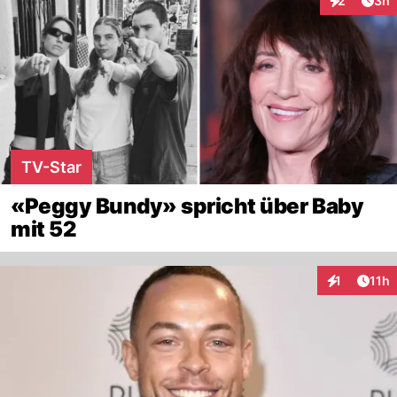
2
3h
Interaktion
TV-Star
«Peggy Bundy» spricht über Baby
mit 52
Artik
1
11h
Interaktione