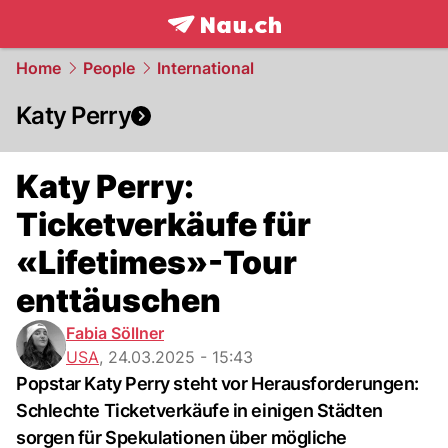
frontpage.
NAU.ch
Home
People
International
Katy Perry
Katy Perry:
Ticketverkäufe für
«Lifetimes»-Tour
enttäuschen
Fabia Söllner
USA
,
24.03.2025 - 15:43
Popstar Katy Perry steht vor Herausforderungen:
Schlechte Ticketverkäufe in einigen Städten
sorgen für Spekulationen über mögliche