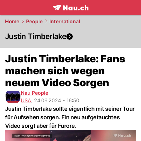
frontpage.
NAU.ch
Home
People
International
Justin Timberlake
Justin Timberlake: Fans
machen sich wegen
neuem Video Sorgen
Nau People
USA
,
24.06.2024 - 16:50
Justin Timberlake sollte eigentlich mit seiner Tour
für Aufsehen sorgen. Ein neu aufgetauchtes
Video sorgt aber für Furore.