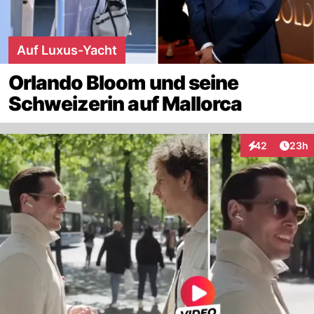
Auf Luxus-Yacht
Orlando Bloom und seine
Schweizerin auf Mallorca
Artik
42
23h
Interaktionen