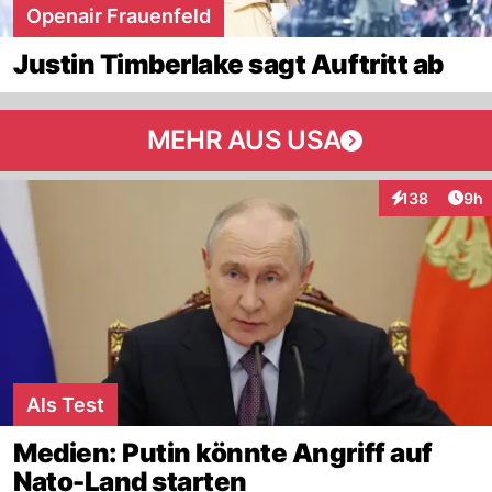
Openair Frauenfeld
Justin Timberlake sagt Auftritt ab
MEHR AUS USA
Arti
138
9h
Interaktionen
Als Test
Medien: Putin könnte Angriff auf
Nato-Land starten