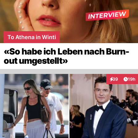
To Athena in Winti
«So habe ich Leben nach Burn-
out umgestellt»
Artik
39
19h
Interaktionen