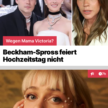
Wegen Mama Victoria?
Beckham-Spross feiert
Hochzeitstag nicht
Arti
1
7h
Interaktion