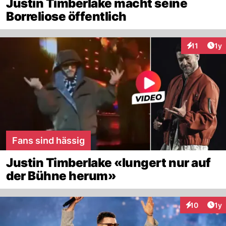
Justin Timberlake macht seine
Borreliose öffentlich
Art
11
1y
Interaktione
Fans sind hässig
Justin Timberlake «lungert nur auf
der Bühne herum»
Art
10
1y
Interaktione