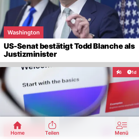
Washington
US-Senat bestätigt Todd Blanche als
Justizminister
Art
6
1d
Interaktion
San Francisco
Home
Teilen
Menü