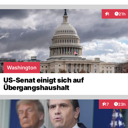
Artik
1
21h
Interaktione
Washington
US-Senat einigt sich auf
Übergangshaushalt
Artik
17
23h
Interaktionen