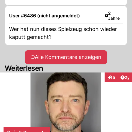
Artikel verö
2
User #6486 (nicht angemeldet)
Jahre
Wer hat nun dieses Spielzeug schon wieder
kaputt gemacht?
Alle Kommentare anzeigen
Weiterlesen
Arti
15
2y
Interaktione