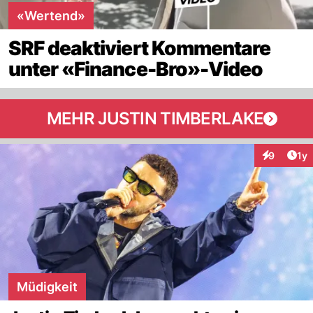
«Wertend»
SRF deaktiviert Kommentare
unter «Finance-Bro»-Video
MEHR JUSTIN TIMBERLAKE
Art
9
1y
Interaktion
Müdigkeit