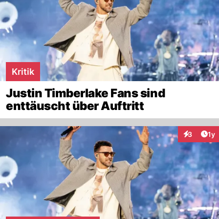
Kritik
Justin Timberlake Fans sind
enttäuscht über Auftritt
Art
3
1y
Interaktion