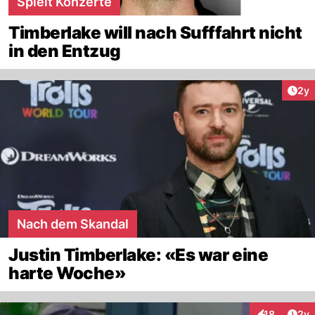
Spielt Konzerte
Timberlake will nach Sufffahrt nicht
in den Entzug
Arti
2y
Nach dem Skandal
Justin Timberlake: «Es war eine
harte Woche»
Arti
18
2y