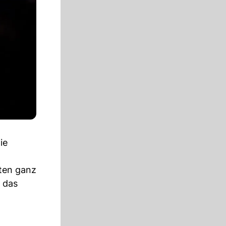
ie
nten ganz
, das