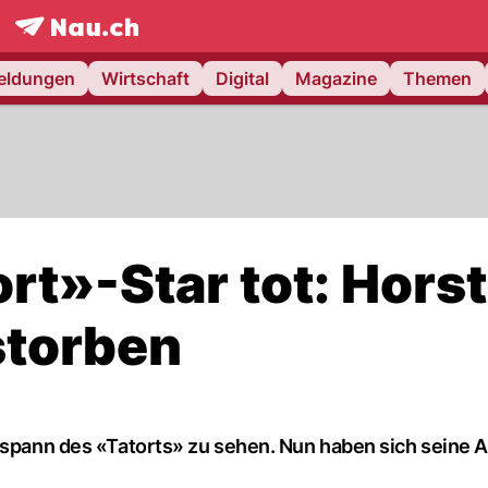
frontpage.
NAU.ch
meldungen
Wirtschaft
Digital
Magazine
Themen
rt»-Star tot: Horst
storben
orspann des «Tatorts» zu sehen. Nun haben sich seine 