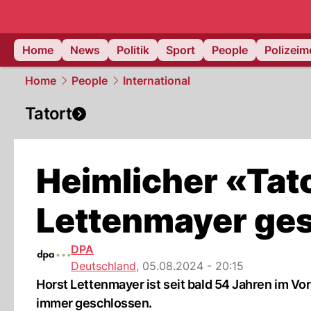
Home
News
Politik
Sport
People
Polizei
Home
People
International
Tatort
Heimlicher «Tato
Lettenmayer ge
DPA
Deutschland
,
05.08.2024 - 20:15
Horst Lettenmayer ist seit bald 54 Jahren im V
immer geschlossen.