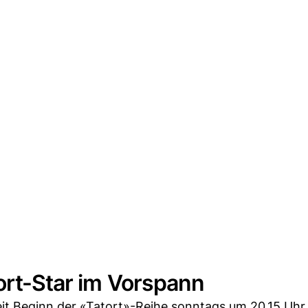
ort-Star im Vorspann
it Beginn der «Tatort»-Reihe sonntags um 20.15 Uhr