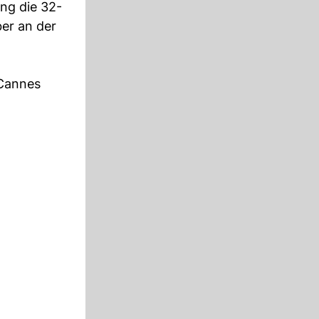
ng die 32-
ber an der
 Cannes