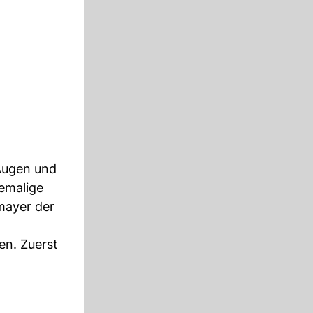
Augen und
hemalige
mayer der
n. Zuerst