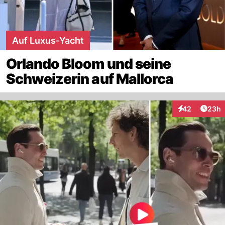
Auf Luxus-Yacht
Orlando Bloom und seine
Schweizerin auf Mallorca
Artik
42
23h
Interaktionen