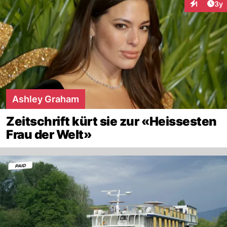
Arti
1
3y
Interaktion
Ashley Graham
Zeitschrift kürt sie zur «Heissesten
Frau der Welt»