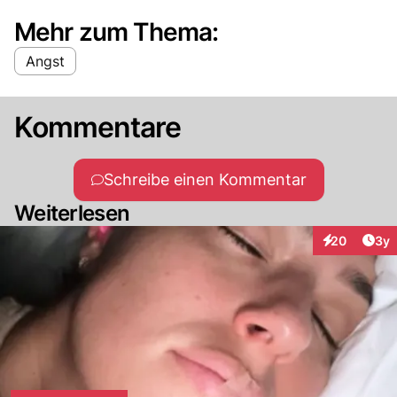
Mehr zum Thema:
Angst
Kommentare
Schreibe einen Kommentar
Weiterlesen
Arti
20
3y
Interaktionen