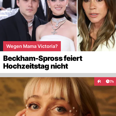
Wegen Mama Victoria?
Beckham-Spross feiert
Hochzeitstag nicht
Arti
1
7h
Interaktion