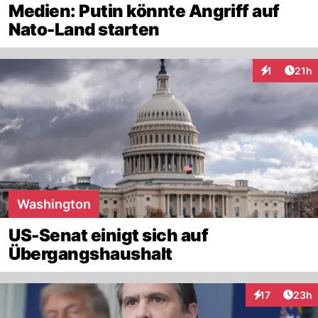
Medien: Putin könnte Angriff auf
Nato-Land starten
Artik
1
21h
Interaktione
Washington
US-Senat einigt sich auf
Übergangshaushalt
Artik
17
23h
Interaktionen