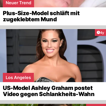
Neuer Trend
Plus-Size-Model schläft mit
zugeklebtem Mund
Arti
4y
Los Angeles
US-Model Ashley Graham postet
Video gegen Schlankheits-Wahn