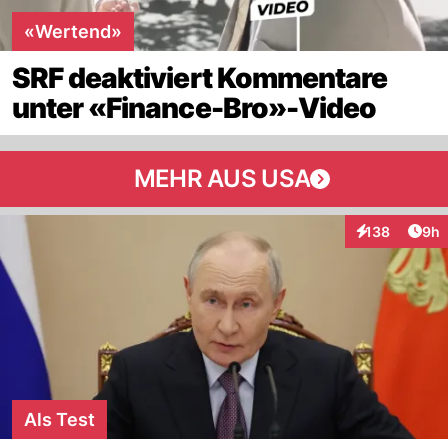
«Wertend»
SRF deaktiviert Kommentare
unter «Finance-Bro»-Video
MEHR AUS USA
Arti
138
9h
Interaktionen
Als Test