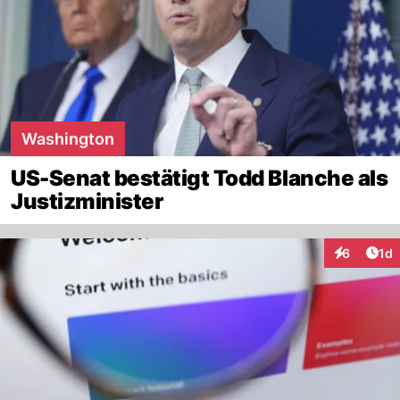
Washington
US-Senat bestätigt Todd Blanche als
Justizminister
Art
6
1d
Interaktion