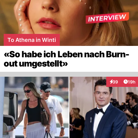
To Athena in Winti
«So habe ich Leben nach Burn-
out umgestellt»
Artik
39
19h
Interaktionen