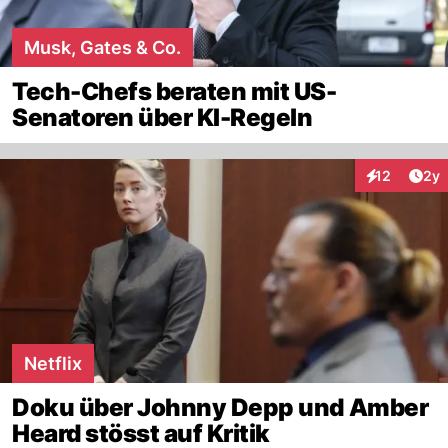
Musk, Gates & Co.
Tech-Chefs beraten mit US-
Senatoren über KI-Regeln
Arti
12
2y
Interaktione
Netflix
Doku über Johnny Depp und Amber
Heard stösst auf Kritik