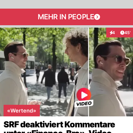
MEHR IN PEOPLE
Arti
4
45'
Interaktione
«Wertend»
SRF deaktiviert Kommentare