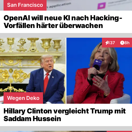
San Francisco
OpenAI will neue KI nach Hacking-
Vorfällen härter überwachen
Arti
137
8h
Interaktionen
Wegen Deko
Hillary Clinton vergleicht Trump mit
Saddam Hussein