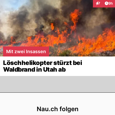
Arti
7
9h
Interaktion
Mit zwei Insassen
Löschhelikopter stürzt bei
Waldbrand in Utah ab
Footer
Nau.ch folgen