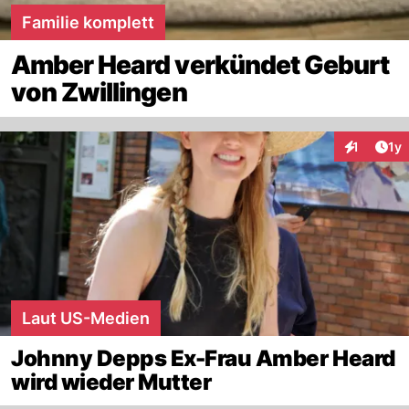
Familie komplett
Amber Heard verkündet Geburt
von Zwillingen
Art
1
1y
Interaktion
Laut US-Medien
Johnny Depps Ex-Frau Amber Heard
wird wieder Mutter