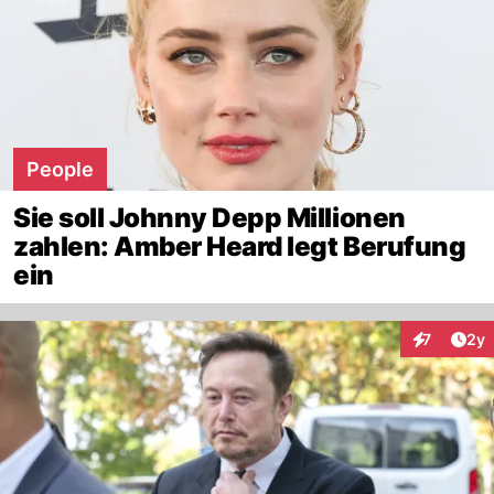
People
Sie soll Johnny Depp Millionen
zahlen: Amber Heard legt Berufung
ein
Arti
7
2y
Interaktion