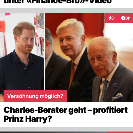
unter «Finance-Bro»-Video
Arti
31
8h
Interaktione
Versöhnung möglich?
Charles-Berater geht – profitiert
Prinz Harry?