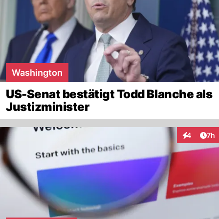
Washington
US-Senat bestätigt Todd Blanche als
Justizminister
Arti
4
7h
Interaktion