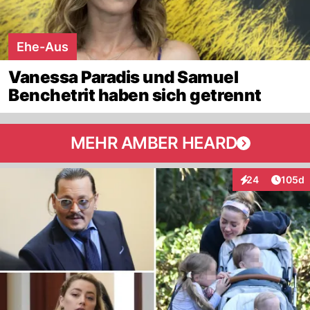
Ehe-Aus
Vanessa Paradis und Samuel
Benchetrit haben sich getrennt
MEHR AMBER HEARD
Artike
24
105d
Interaktionen