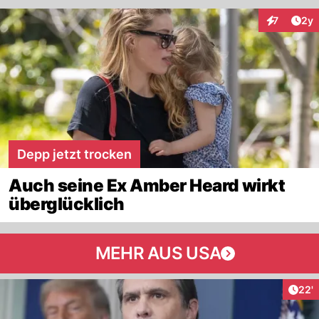
Arti
7
2y
Interaktion
Depp jetzt trocken
Auch seine Ex Amber Heard wirkt
überglücklich
MEHR AUS USA
Arti
22'