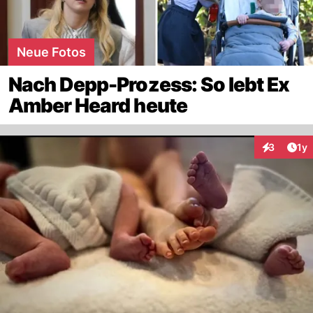
Neue Fotos
Nach Depp-Prozess: So lebt Ex
Amber Heard heute
Art
3
1y
Interaktion