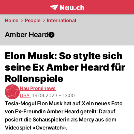
frontpage.
NAU.ch
Home
People
International
Amber Heard
Elon Musk: So stylte sich
seine Ex Amber Heard für
Rollenspiele
Nau Prominews
USA
,
16.09.2023 - 13:00
Tesla-Mogul Elon Musk hat auf X ein neues Foto
von Ex-Freundin Amber Heard geteilt: Darauf
posiert die Schauspielerin als Mercy aus dem
Videospiel «Overwatch».