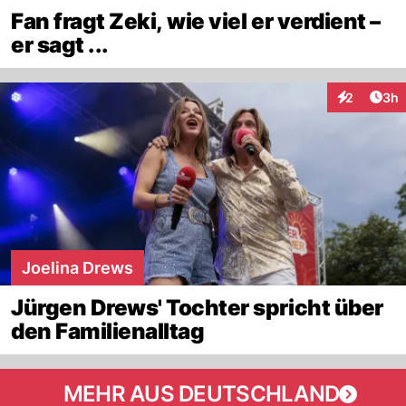
Fan fragt Zeki, wie viel er verdient –
er sagt ...
Arti
2
3h
Interaktion
Joelina Drews
Jürgen Drews' Tochter spricht über
den Familienalltag
MEHR AUS DEUTSCHLAND