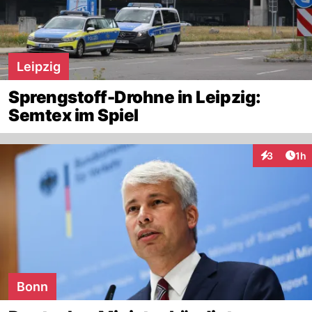
Leipzig
Sprengstoff-Drohne in Leipzig:
Semtex im Spiel
Art
3
1h
Interaktion
Bonn