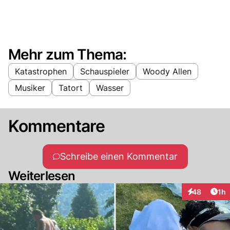
Mehr zum Thema:
Katastrophen
Schauspieler
Woody Allen
Musiker
Tatort
Wasser
Kommentare
Schreibe einen Kommentar
Weiterlesen
Art
48
1h
Interaktione