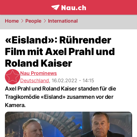
frontpage.
NAU.ch
Home
People
International
«Eisland»: Rührender
Film mit Axel Prahl und
Roland Kaiser
Nau Prominews
Deutschland
,
16.02.2022 - 14:15
Axel Prahl und Roland Kaiser standen für die
Tragikomödie «Eisland» zusammen vor der
Kamera.