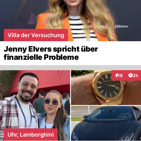
Villa der Versuchung
Jenny Elvers spricht über
finanzielle Probleme
Arti
18
2h
Interaktione
Uhr, Lamborghini