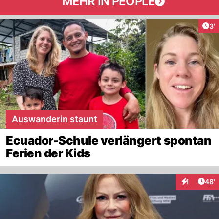
MEHR IN PEOPLE
Art
3'
Auswanderin staunt
Ecuador-Schule verlängert spontan
Ferien der Kids
Arti
1
48'
Interaktion