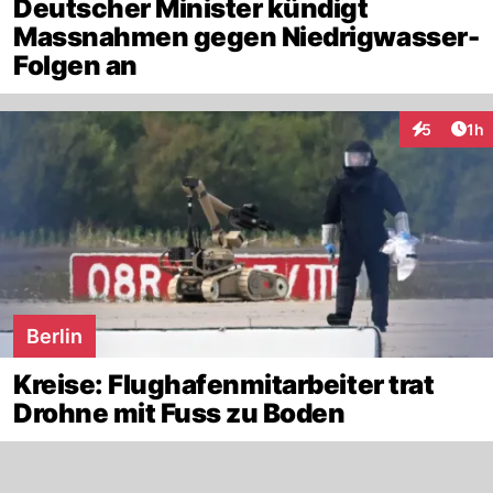
Deutscher Minister kündigt
Massnahmen gegen Niedrigwasser-
Folgen an
Art
5
1h
Interaktion
Berlin
Kreise: Flughafenmitarbeiter trat
Drohne mit Fuss zu Boden