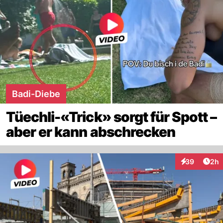
Badi-Diebe
Tüechli-«Trick» sorgt für Spott –
aber er kann abschrecken
Arti
39
2h
Interaktionen