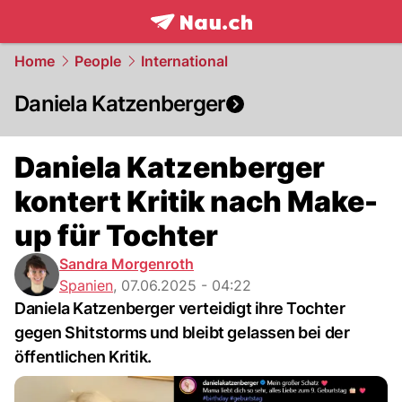
frontpage.
NAU.ch
Home
People
International
Daniela Katzenberger
Daniela Katzenberger
kontert Kritik nach Make-
up für Tochter
Sandra Morgenroth
Spanien
,
07.06.2025 - 04:22
Daniela Katzenberger verteidigt ihre Tochter
gegen Shitstorms und bleibt gelassen bei der
öffentlichen Kritik.