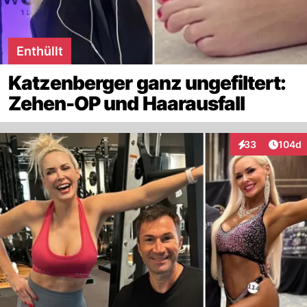
Enthüllt
Katzenberger ganz ungefiltert:
Zehen-OP und Haarausfall
Artike
33
104d
Interaktionen