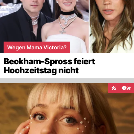
Wegen Mama Victoria?
Beckham-Spross feiert
Hochzeitstag nicht
Arti
2
9h
Interaktion