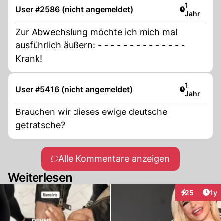
Artikel ver
1
User #2586 (nicht angemeldet)
Jahr
Zur Abwechslung möchte ich mich mal
ausführlich äußern: - - - - - - - - - - - - - -
Krank!
Artikel ver
1
User #5416 (nicht angemeldet)
Jahr
Brauchen wir dieses ewige deutsche
getratsche?
Alle Kommentare anzeigen
Weiterlesen
Art
25
1y
Interaktione