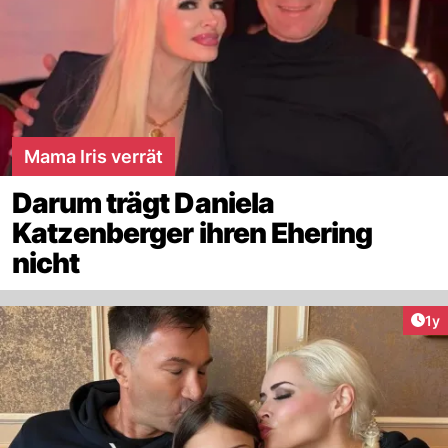
Mama Iris verrät
Darum trägt Daniela
Katzenberger ihren Ehering
nicht
Art
1y