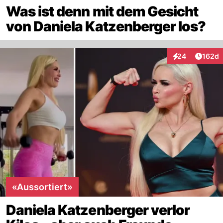
Was ist denn mit dem Gesicht
von Daniela Katzenberger los?
Artike
24
162d
Interaktionen
«Aussortiert»
Daniela Katzenberger verlor