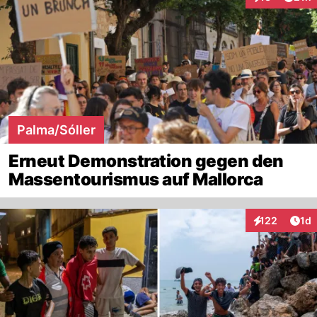
Interaktionen
Palma/Sóller
Erneut Demonstration gegen den
Massentourismus auf Mallorca
Art
122
1d
Interaktionen