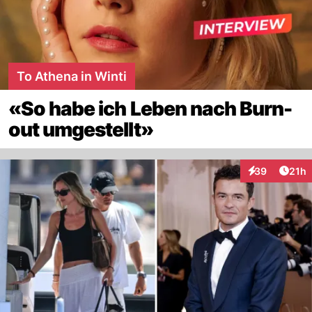
To Athena in Winti
«So habe ich Leben nach Burn-
out umgestellt»
Artik
39
21h
Interaktionen