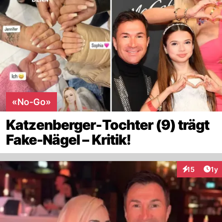
«No-Go»
Katzenberger-Tochter (9) trägt
Fake-Nägel – Kritik!
Art
15
1y
Interaktione