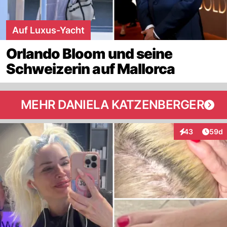
Auf Luxus-Yacht
Orlando Bloom und seine
Schweizerin auf Mallorca
MEHR DANIELA KATZENBERGER
Artik
43
59d
Interaktionen