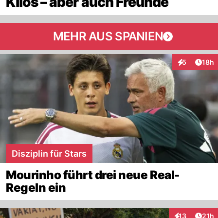
Kilos – aber auch Freunde
MEHR AUS SPANIEN
Artik
5
18h
Interaktione
Disziplin für Stars
Mourinho führt drei neue Real-
Regeln ein
Artik
13
21h