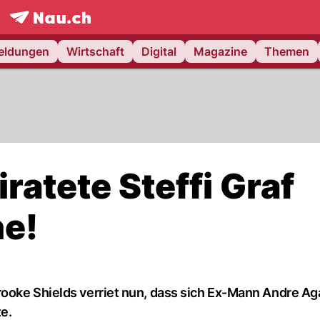
frontpage.
NAU.ch
meldungen
Wirtschaft
Digital
Magazine
Themen
ratete Steffi Graf
ne!
ooke Shields verriet nun, dass sich Ex-Mann Andre Aga
e.