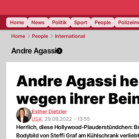
Home
News
Politik
Sport
People
Polizei
Home
People
International
Andre Agassi
Andre Agassi hei
wegen ihrer Bei
Esther Dietzler
USA
,
29.09.2022 - 13:55
Herrlich, diese Hollywood-Plauderstündchen: Br
Bodybild von Steffi Graf am Kühlschrank verliebt