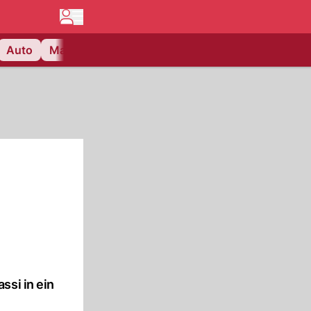
Auto
Matchcenter
Videos
Nau Plus
Lifestyle
ssi in ein