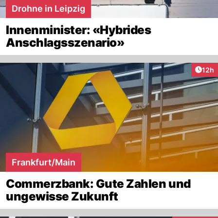
Drohne in Leipzig
Innenminister: «Hybrides
Anschlagsszenario»
Artik
12h
Frankfurt/Main
Commerzbank: Gute Zahlen und
ungewisse Zukunft