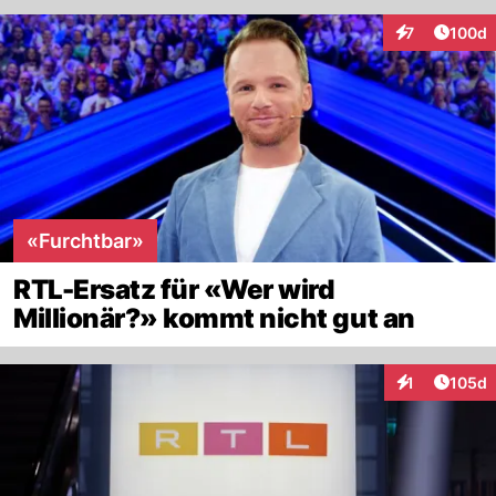
Artike
7
100d
Interaktionen
«Furchtbar»
RTL-Ersatz für «Wer wird
Millionär?» kommt nicht gut an
Artike
1
105d
Interaktionen