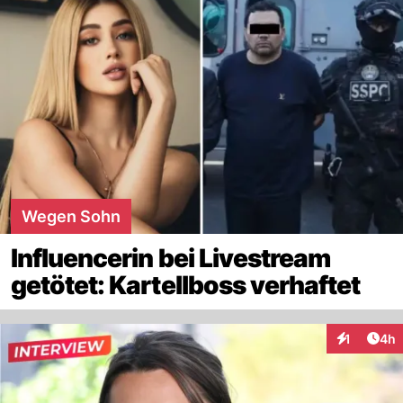
Wegen Sohn
Influencerin bei Livestream
getötet: Kartellboss verhaftet
Arti
1
4h
Interaktion