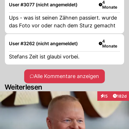
Artikel veröff
4
User #3077 (nicht angemeldet)
Monate
Ups - was ist seinen Zähnen passiert. wurde
das Foto vor oder nach dem Sturz gemacht
Artikel veröff
4
User #3262 (nicht angemeldet)
Monate
Stefans Zeit ist glaubi vorbei.
Alle Kommentare anzeigen
Weiterlesen
Artike
15
182d
Interaktionen