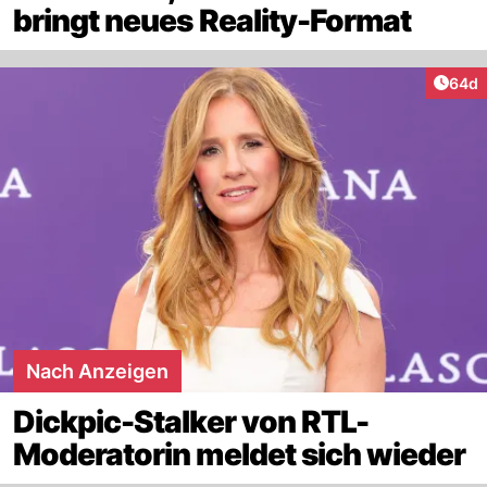
bringt neues Reality-Format
Artik
64d
Nach Anzeigen
Dickpic-Stalker von RTL-
Moderatorin meldet sich wieder