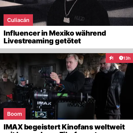
Culiacán
Influencer in Mexiko während
Livestreaming getötet
Artik
1
13h
Interaktione
Boom
IMAX begeistert Kinofans weltweit