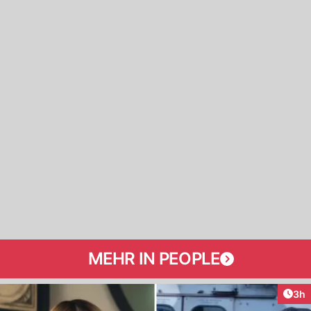
MEHR IN PEOPLE
Arti
3h