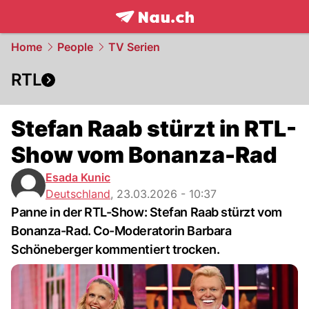
frontpage.
NAU.ch
Home
People
TV Serien
RTL
Stefan Raab stürzt in RTL-
Show vom Bonanza-Rad
Esada Kunic
Deutschland
,
23.03.2026 - 10:37
Panne in der RTL-Show: Stefan Raab stürzt vom
Bonanza-Rad. Co-Moderatorin Barbara
Schöneberger kommentiert trocken.