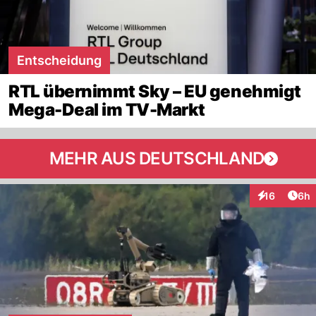
Entscheidung
RTL übernimmt Sky – EU genehmigt
Mega-Deal im TV-Markt
MEHR AUS DEUTSCHLAND
Arti
16
6h
Interaktione