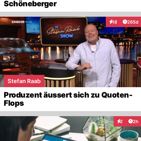
Schöneberger
Artikel
18
265d
Interaktionen
Stefan Raab
Produzent äussert sich zu Quoten-
Flops
Arti
2
2h
Interaktion