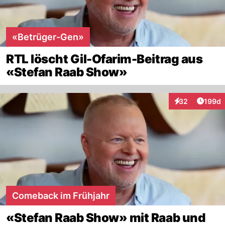
«Betrüger-Gen»
RTL löscht Gil-Ofarim-Beitrag aus
«Stefan Raab Show»
Artike
32
199d
Interaktionen
Comeback im Frühjahr
«Stefan Raab Show» mit Raab und