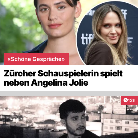
«Schöne Gespräche»
Zürcher Schauspielerin spielt
neben Angelina Jolie
Artik
12h