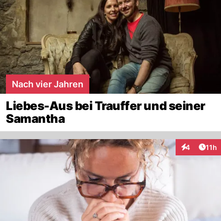
Nach vier Jahren
Liebes-Aus bei Trauffer und seiner
Samantha
Artik
4
11h
Interaktione