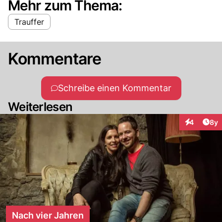
Mehr zum Thema:
Trauffer
Kommentare
Schreibe einen Kommentar
Weiterlesen
Arti
4
8y
Interaktion
Nach vier Jahren