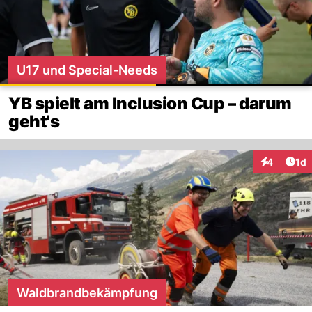
U17 und Special-Needs
YB spielt am Inclusion Cup – darum
geht's
Art
4
1d
Interaktion
Waldbrandbekämpfung