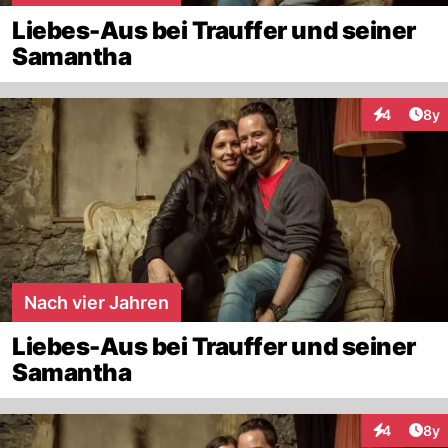
Liebes-Aus bei Trauffer und seiner
Samantha
Arti
4
8y
Interaktion
Nach vier Jahren
Liebes-Aus bei Trauffer und seiner
Samantha
Arti
4
8y
Interaktion