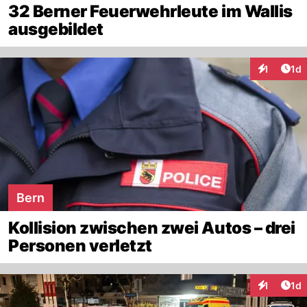
32 Berner Feuerwehrleute im Wallis
ausgebildet
Art
1
1d
Interaktion
Bern
Kollision zwischen zwei Autos – drei
Personen verletzt
Art
1
1d
Interaktion