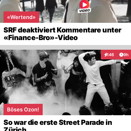
«Wertend»
SRF deaktiviert Kommentare unter
«Finance-Bro»-Video
Arti
146
9h
Interaktionen
Böses Ozon!
So war die erste Street Parade in
Zürich