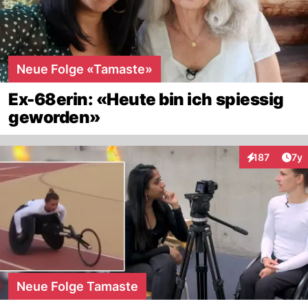
Neue Folge «Tamaste»
Ex-68erin: «Heute bin ich spiessig
geworden»
Art
187
7y
Interaktionen
Neue Folge Tamaste