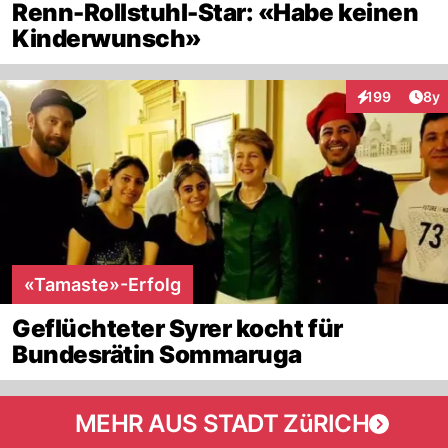
Renn-Rollstuhl-Star: «Habe keinen
Kinderwunsch»
Arti
199
8y
Interaktionen
«Tamaste»-Erfolg
Geflüchteter Syrer kocht für
Bundesrätin Sommaruga
MEHR AUS STADT ZüRICH