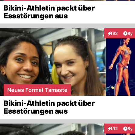
Bikini-Athletin packt über
Essstörungen aus
Arti
192
8y
Interaktionen
Neues Format Tamaste
Bikini-Athletin packt über
Essstörungen aus
Arti
192
8y
Interaktionen