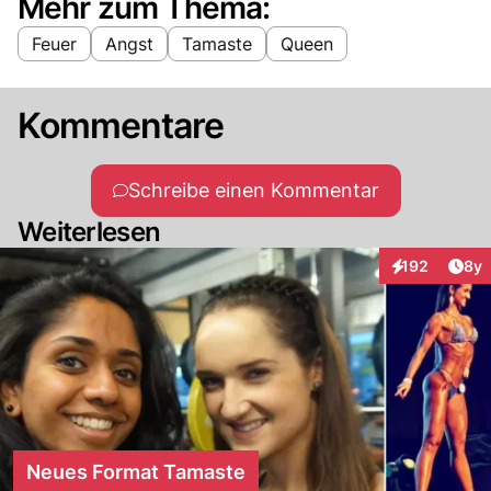
Mehr zum Thema:
Feuer
Angst
Tamaste
Queen
Kommentare
Schreibe einen Kommentar
Weiterlesen
Arti
192
8y
Interaktionen
Neues Format Tamaste