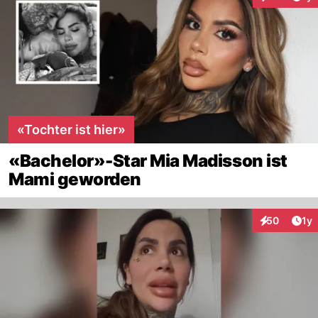
Interaktione
«Tochter ist hier»
«Bachelor»-Star Mia Madisson ist
Mami geworden
Art
50
1y
Interaktione