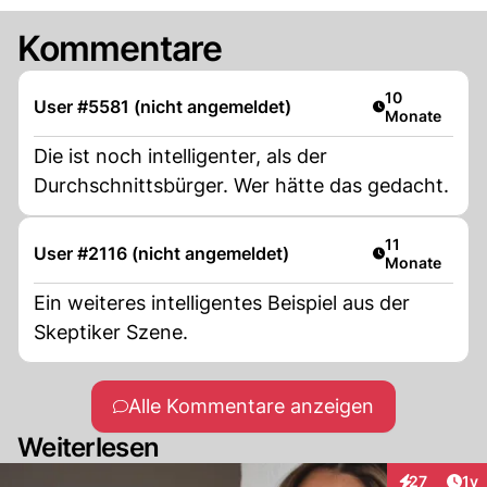
Kommentare
Artikel veröffe
10
User #5581 (nicht angemeldet)
Monate
Die ist noch intelligenter, als der
Durchschnittsbürger. Wer hätte das gedacht.
Artikel veröffe
11
User #2116 (nicht angemeldet)
Monate
Ein weiteres intelligentes Beispiel aus der
Skeptiker Szene.
Alle Kommentare anzeigen
Weiterlesen
Art
27
1y