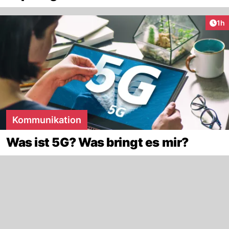
Art
1h
Kommunikation
Was ist 5G? Was bringt es mir?