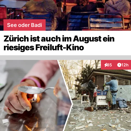
See oder Badi
Zürich ist auch im August ein
riesiges Freiluft-Kino
Artik
85
12h
Interaktionen