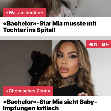
«War am heulen»
«Bachelor»-Star Mia musste mit
Tochter ins Spital!
Art
219
1y
Interaktionen
«Chemisches Zeug»
«Bachelor»-Star Mia sieht Baby-
Impfungen kritisch