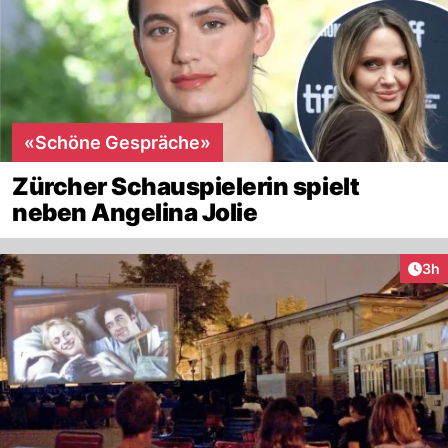
«Schöne Gespräche»
Zürcher Schauspielerin spielt
neben Angelina Jolie
Arti
3h