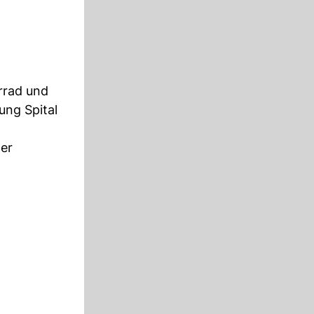
rrad und
ung Spital
ner