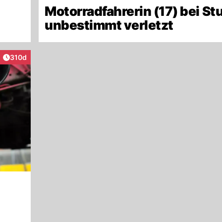
Motorradfahrerin (17) bei St
unbestimmt verletzt
Artikel veröffentlicht:
310d