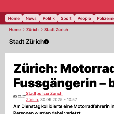
Home
News
Politik
Sport
People
Polizei
Home
Zürich
Stadt Zürich
Stadt Zürich
Zürich: Motorradf
Fussgängerin – b
Stadtpolizei Zürich
Zürich
,
30.09.2025 - 10:57
Am Dienstag kollidierte eine Motorradfahrerin in
Personen wurden dabei verletzt.