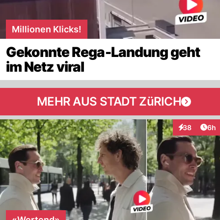
Millionen Klicks!
Gekonnte Rega-Landung geht
im Netz viral
MEHR AUS STADT ZüRICH
Arti
38
6h
Interaktionen
«Wertend»