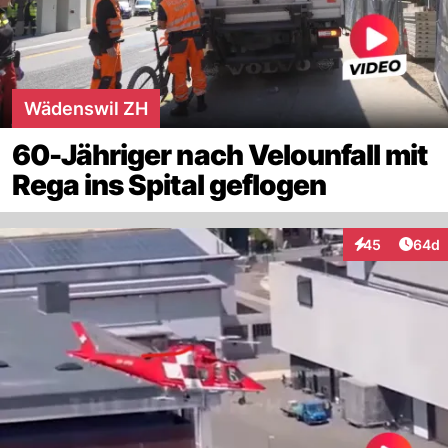
Wädenswil ZH
60-Jähriger nach Velounfall mit
Rega ins Spital geflogen
Artik
45
64d
Interaktionen