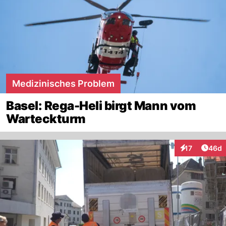
Medizinisches Problem
Basel: Rega-Heli birgt Mann vom
Warteckturm
Artik
17
46d
Interaktionen