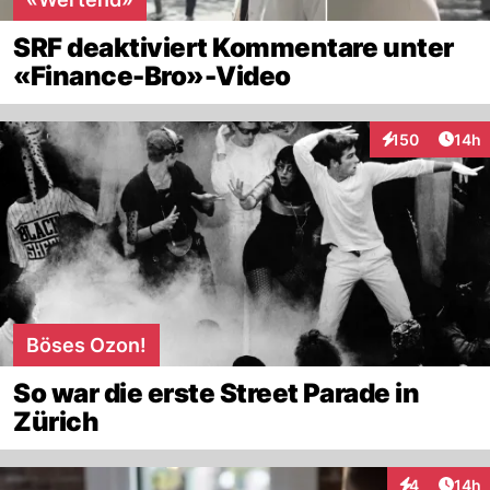
SRF deaktiviert Kommentare unter
«Finance-Bro»-Video
Artik
150
14h
Interaktionen
Böses Ozon!
So war die erste Street Parade in
Zürich
Artik
4
14h