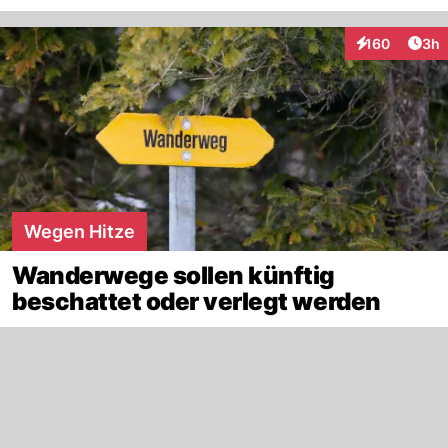
Arti
160
3h
Interaktionen
Wegen Hitze
Wanderwege sollen künftig
beschattet oder verlegt werden