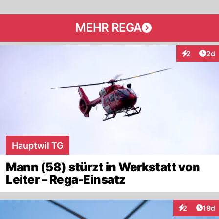
MEHR REGA
Arti
2
2d
Interaktion
Hauptwil TG
Mann (58) stürzt in Werkstatt von
Leiter – Rega-Einsatz
Artik
2
19d
Interaktione