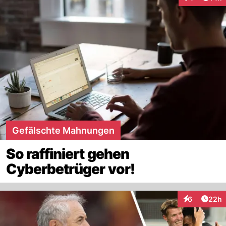
Interaktione
Gefälschte Mahnungen
So raffiniert gehen
Cyberbetrüger vor!
Artik
6
22h
Interaktionen