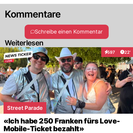
Kommentare
Schreibe einen Kommentar
Weiterlesen
Arti
597
22'
Interaktionen
Street Parade
«Ich habe 250 Franken fürs Love-
Mobile-Ticket bezahlt»