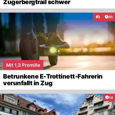
Zugerbergtrail schwer
Arti
3
4h
Interaktion
Mit 1,3 Promille
Betrunkene E-Trottinett-Fahrerin
verunfallt in Zug
Art
1d