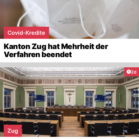
Covid-Kredite
Kanton Zug hat Mehrheit der
Verfahren beendet
Arti
2d
Zug