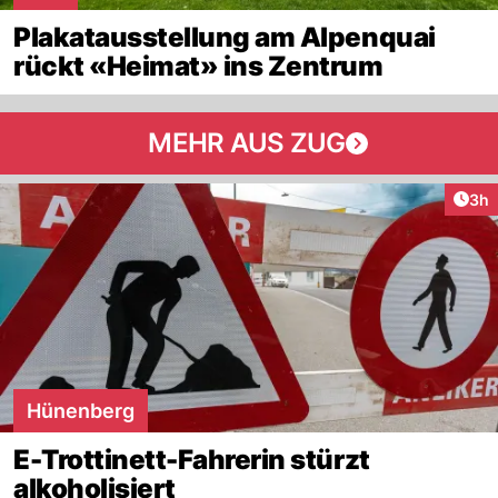
Plakatausstellung am Alpenquai
rückt «Heimat» ins Zentrum
MEHR AUS ZUG
Arti
3h
Hünenberg
E-Trottinett-Fahrerin stürzt
alkoholisiert