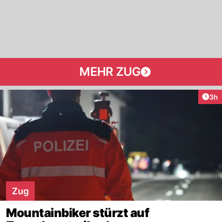
MEHR ZUG
Arti
3h
Zug
Mountainbiker stürzt auf