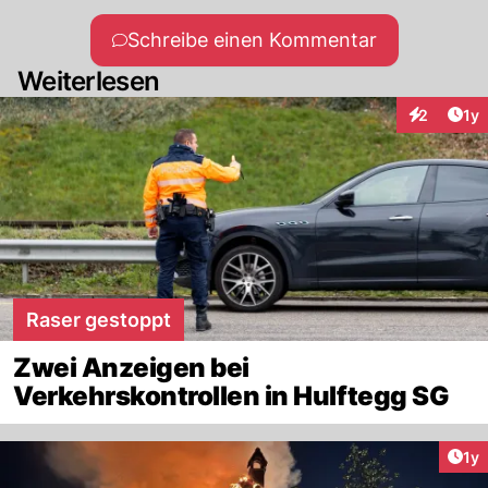
Schreibe einen Kommentar
Weiterlesen
Art
2
1y
Interaktion
Raser gestoppt
Zwei Anzeigen bei
Verkehrskontrollen in Hulftegg SG
Art
1y