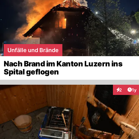
Unfälle und Brände
Nach Brand im Kanton Luzern ins
Spital geflogen
Art
2
1y
Interaktion