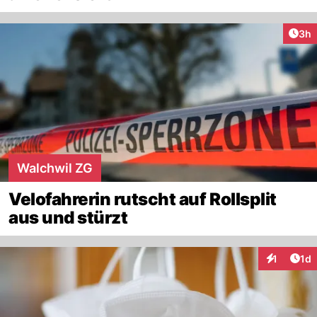
Arti
3h
Walchwil ZG
Velofahrerin rutscht auf Rollsplit
aus und stürzt
Art
1
1d
Interaktion