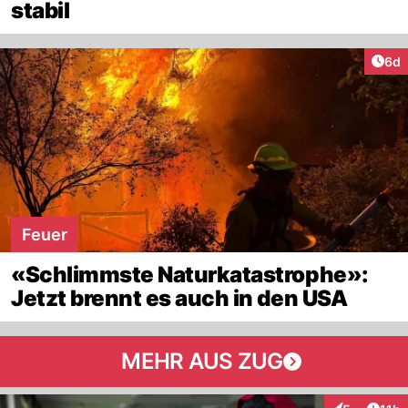
stabil
Arti
6d
Feuer
«Schlimmste Naturkatastrophe»:
Jetzt brennt es auch in den USA
MEHR AUS ZUG