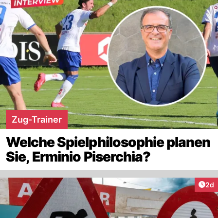
Zug-Trainer
Welche Spielphilosophie planen
Sie, Erminio Piserchia?
Arti
2d