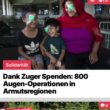
Artik
5
11h
Interaktione
Solidarität
Dank Zuger Spenden: 800
Augen-Operationen in
Armutsregionen
Art
1d