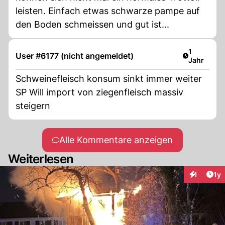
leisten. Einfach etwas schwarze pampe auf
den Boden schmeissen und gut ist...
Artikel ver
1
User #6177 (nicht angemeldet)
Jahr
Schweinefleisch konsum sinkt immer weiter
SP Will import von ziegenfleisch massiv
steigern
Alle Kommentare anzeigen
Weiterlesen
Art
1
1y
Interaktion