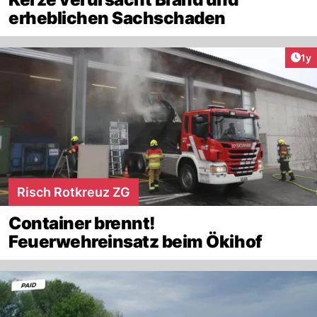
erheblichen Sachschaden
Art
1y
Risch Rotkreuz ZG
Container brennt!
Feuerwehreinsatz beim Ökihof