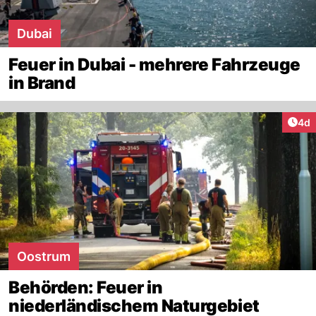
Dubai
Feuer in Dubai - mehrere Fahrzeuge
in Brand
Arti
4d
Oostrum
Behörden: Feuer in
niederländischem Naturgebiet