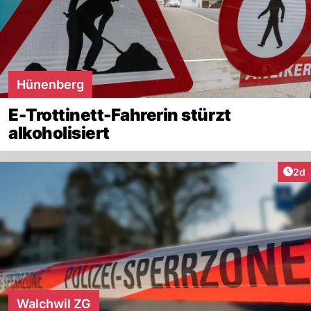
Hünenberg
E-Trottinett-Fahrerin stürzt
alkoholisiert
Arti
2d
Walchwil ZG