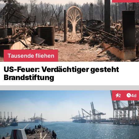
Tausende fliehen
US-Feuer: Verdächtiger gesteht
Brandstiftung
Arti
2
4d
Interaktion