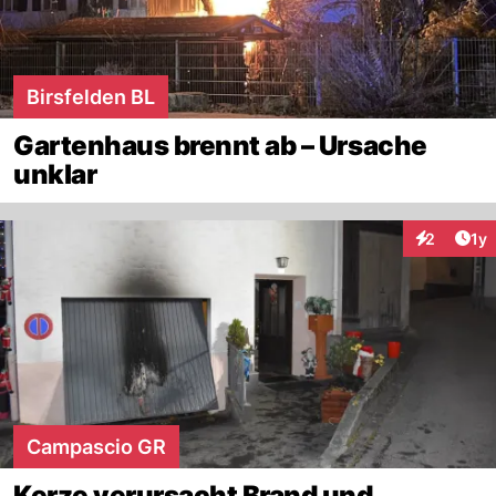
Birsfelden BL
Gartenhaus brennt ab – Ursache
unklar
Art
2
1y
Interaktion
Campascio GR
Kerze verursacht Brand und