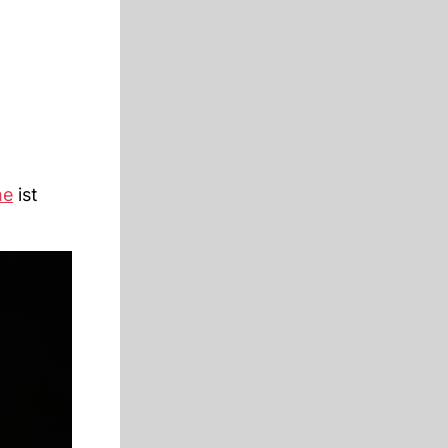
he
ist