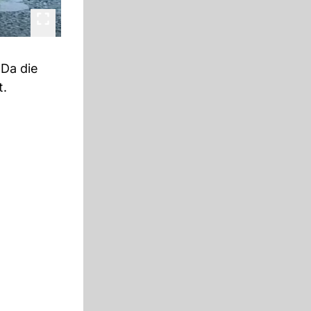
 Da die
t.