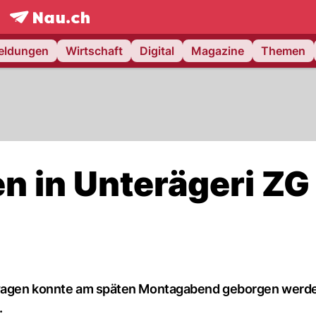
frontpage.
NAU.ch
meldungen
Wirtschaft
Digital
Magazine
Themen
n in Unterägeri ZG
stwagen konnte am späten Montagabend geborgen werde
.