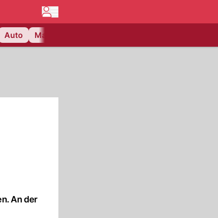
Auto
Matchcenter
Videos
Nau Plus
Lifestyle
n. An der