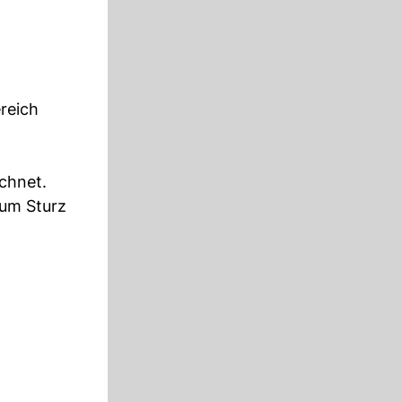
ereich
ichnet.
zum Sturz