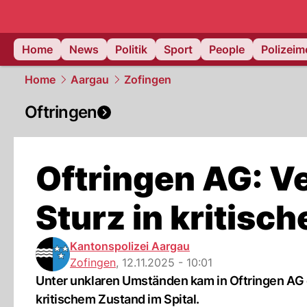
Home
News
Politik
Sport
People
Polizei
Home
Aargau
Zofingen
Oftringen
Oftringen AG: Ve
Sturz in kritisc
Kantonspolizei Aargau
Zofingen
,
12.11.2025 - 10:01
Unter unklaren Umständen kam in Oftringen AG ei
kritischem Zustand im Spital.