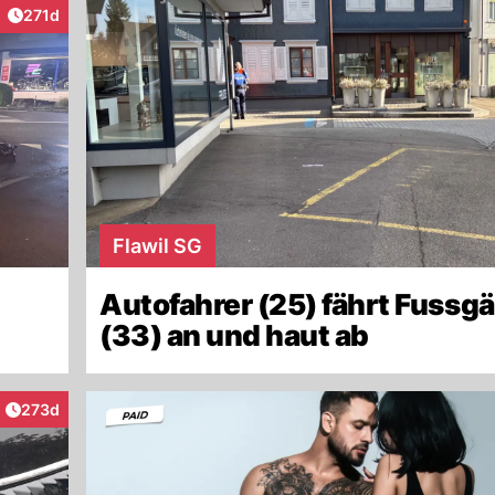
Artikel veröffentlicht:
271d
raktionen
Flawil SG
Autofahrer (25) fährt Fussg
(33) an und haut ab
Artikel veröffentlicht:
273d
raktionen