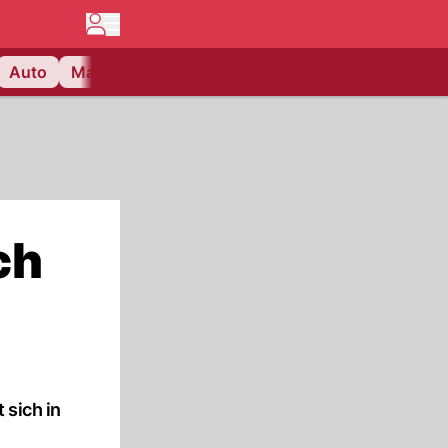
Auto
Matchcenter
Videos
Nau Plus
Lifestyle
ch
 sich in