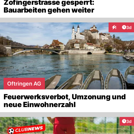
Zofingerstrasse gesperrt:
Bauarbeiten gehen weiter
Arti
1
3d
Interaktion
Oftringen AG
Feuerwerksverbot, Umzonung und
neue Einwohnerzahl
Arti
3d