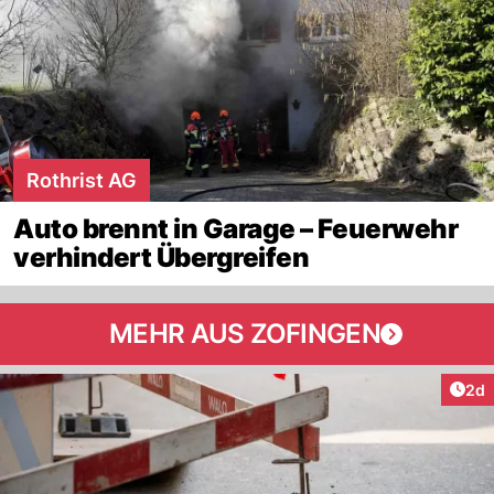
Rothrist AG
Auto brennt in Garage – Feuerwehr
verhindert Übergreifen
MEHR AUS ZOFINGEN
Arti
2d