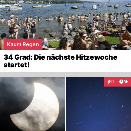
Kaum Regen
34 Grad: Die nächste Hitzewoche
startet!
Arti
11
3h
Interaktione