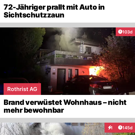
72-Jähriger prallt mit Auto in
Sichtschutzzaun
Artike
103d
Rothrist AG
Brand verwüstet Wohnhaus – nicht
mehr bewohnbar
Artike
1
145d
Interaktionen