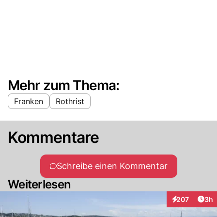
Mehr zum Thema:
Franken
Rothrist
Kommentare
Schreibe einen Kommentar
Weiterlesen
Arti
207
3h
Interaktionen