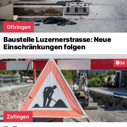
Oftringen
Baustelle Luzernerstrasse: Neue
Einschränkungen folgen
Arti
3d
Zofingen