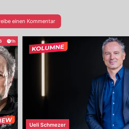
reibe einen Kommentar
Artikel veröffentlicht:
6
1h
raktionen
Ueli Schmezer