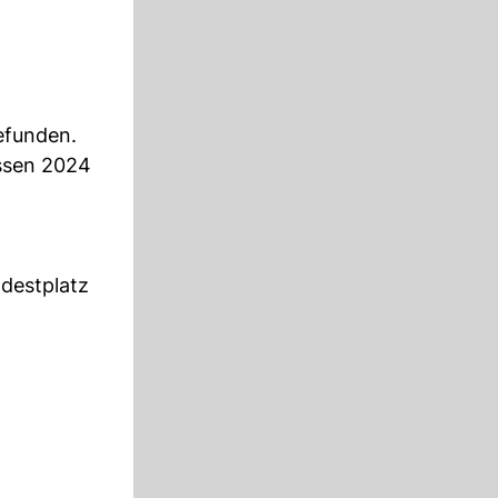
gefunden.
ssen 2024
odestplatz