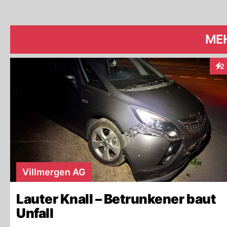
ME
2
Int
Villmergen AG
Lauter Knall – Betrunkener baut
Unfall