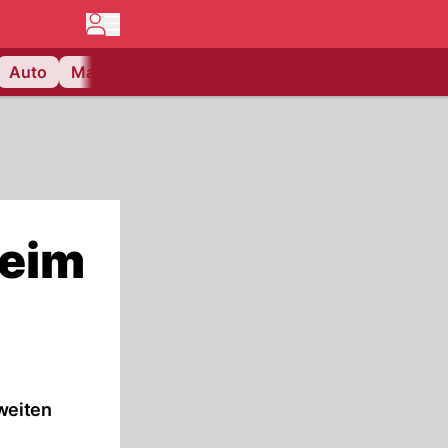
Auto
Matchcenter
Videos
Nau Plus
Lifestyle
beim
weiten