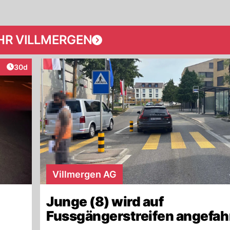
HR VILLMERGEN
Artikel veröffentlicht:
30d
eraktionen
Villmergen AG
Junge (8) wird auf
Fussgängerstreifen angefah