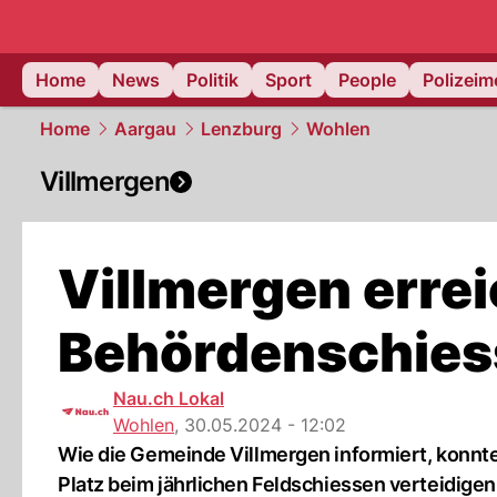
Home
News
Politik
Sport
People
Polizei
Home
Aargau
Lenzburg
Wohlen
Villmergen
Villmergen errei
Behördenschies
Nau.ch Lokal
Wohlen
,
30.05.2024 - 12:02
Wie die Gemeinde Villmergen informiert, konnte
Platz beim jährlichen Feldschiessen verteidigen