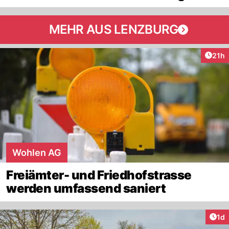
MEHR AUS LENZBURG
Artik
21h
Wohlen AG
Freiämter- und Friedhofstrasse
werden umfassend saniert
Art
1d