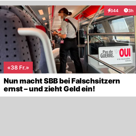
Arti
344
3h
Interaktionen
«38 Fr.»
Nun macht SBB bei Falschsitzern
ernst – und zieht Geld ein!