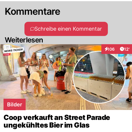
Kommentare
Schreibe einen Kommentar
Weiterlesen
Arti
106
12'
Interaktionen
Bilder
Coop verkauft an Street Parade
ungekühltes Bier im Glas