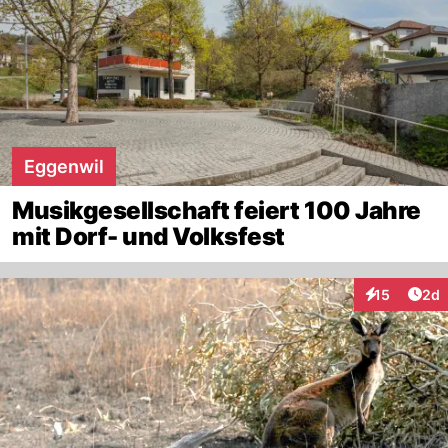
Eggenwil
Musikgesellschaft feiert 100 Jahre
mit Dorf- und Volksfest
Arti
15
2d
Interaktione