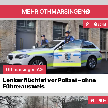
MEHR OTHMARSINGEN
Artikel
4
354d
Interaktionen
Othmarsingen AG
Lenker flüchtet vor Polizei – ohne
Führerausweis
Art
5
1y
Interaktion