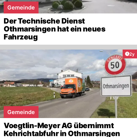
Gemeinde
Der Technische Dienst
Othmarsingen hat ein neues
Fahrzeug
Arti
2y
Gemeinde
Voegtlin-Meyer AG übernimmt
Kehrichtabfuhr in Othmarsingen