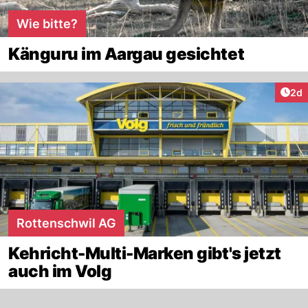
Wie bitte?
Känguru im Aargau gesichtet
Arti
2d
Rottenschwil AG
Kehricht-Multi-Marken gibt's jetzt
auch im Volg