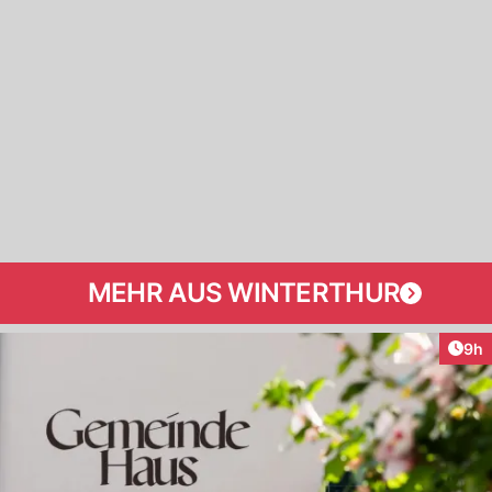
MEHR AUS WINTERTHUR
Arti
9h