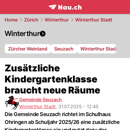
frontpage.
NAU.ch
Home
Zürich
Winterthur
Winterthur Stadt
Winterthur
Zürcher Weinland
Seuzach
Winterthur Stadt
FC
Zusätzliche
Kindergartenklasse
braucht neue Räume
Gemeinde Seuzach
Winterthur Stadt
,
31.07.2025 - 12:45
Die Gemeinde Seuzach richtet im Schulhaus
Ohringen ab Schuljahr 2025/26 eine zusätzliche
Kindergartenklasse ein und nutzt dazu das