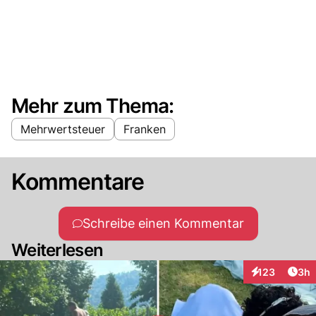
Mehr zum Thema:
Mehrwertsteuer
Franken
Kommentare
Schreibe einen Kommentar
Weiterlesen
Arti
123
3h
Interaktionen