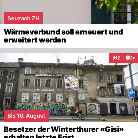
Seuzach ZH
Wärmeverbund soll erneuert und
erweitert werden
Arti
12
2d
Interaktione
Bis 10. August
Besetzer der Winterthurer «Gisi»
erhalten letzte Frist