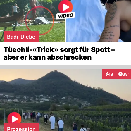
Badi-Diebe
Tüechli-«Trick» sorgt für Spott –
aber er kann abschrecken
Arti
48
38'
Interaktionen
Prozession