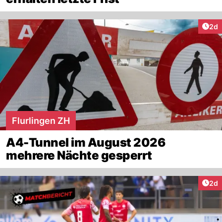
Arti
2d
Flurlingen ZH
A4-Tunnel im August 2026
mehrere Nächte gesperrt
Arti
2d