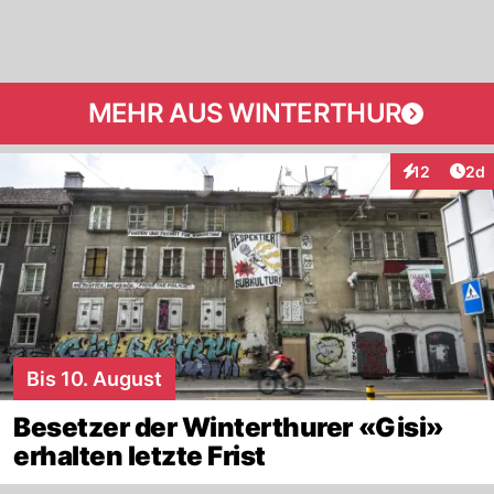
MEHR AUS WINTERTHUR
Arti
12
2d
Interaktione
Bis 10. August
Besetzer der Winterthurer «Gisi»
erhalten letzte Frist