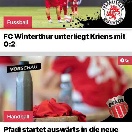
Fussball
FC Winterthur unterliegt Kriens mit
0:2
Arti
3d
Handball
Pfadi startet auswärts in die neue