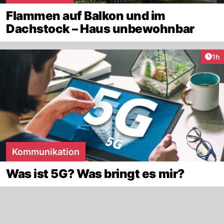
Flammen auf Balkon und im
Dachstock – Haus unbewohnbar
Art
1h
Kommunikation
Was ist 5G? Was bringt es mir?