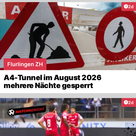
Arti
2d
Flurlingen ZH
A4-Tunnel im August 2026
mehrere Nächte gesperrt
Arti
2d