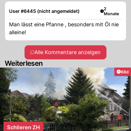
Artikel veröff
2
User #6445 (nicht angemeldet)
Monate
Man lässt eine Pfanne , besonders mit Öl nie
alleine!
Alle Kommentare anzeigen
Weiterlesen
Artik
88d
Schlieren ZH