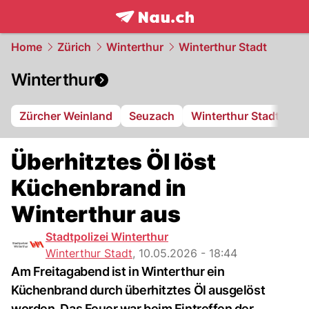
frontpage.
NAU.ch
Home
Zürich
Winterthur
Winterthur Stadt
Winterthur
Zürcher Weinland
Seuzach
Winterthur Stadt
FC
Überhitztes Öl löst
Küchenbrand in
Winterthur aus
Stadtpolizei Winterthur
Winterthur Stadt
,
10.05.2026 - 18:44
Am Freitagabend ist in Winterthur ein
Küchenbrand durch überhitztes Öl ausgelöst
worden. Das Feuer war beim Eintreffen der