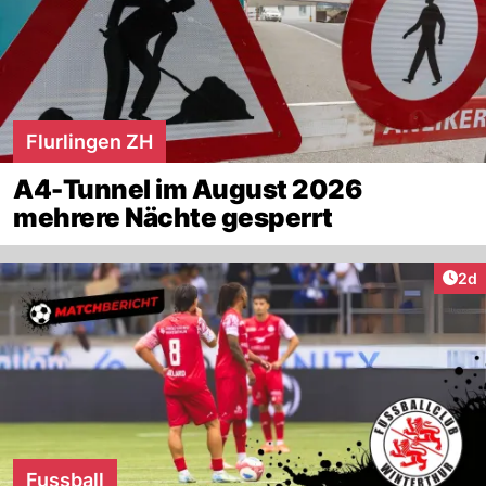
Flurlingen ZH
A4-Tunnel im August 2026
mehrere Nächte gesperrt
Arti
2d
Fussball