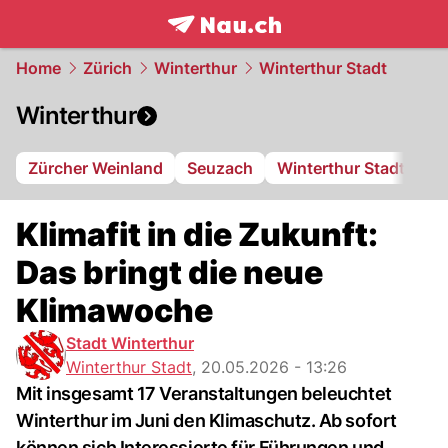
frontpage.
NAU.ch
Home
Zürich
Winterthur
Winterthur Stadt
Winterthur
Zürcher Weinland
Seuzach
Winterthur Stadt
FC
Klimafit in die Zukunft:
Das bringt die neue
Klimawoche
Stadt Winterthur
Winterthur Stadt
,
20.05.2026 - 13:26
Mit insgesamt 17 Veranstaltungen beleuchtet
Winterthur im Juni den Klimaschutz. Ab sofort
können sich Interessierte für Führungen und