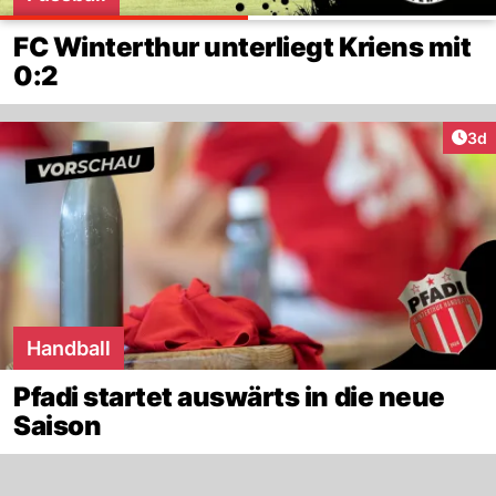
FC Winterthur unterliegt Kriens mit
0:2
Arti
3d
Handball
Pfadi startet auswärts in die neue
Saison