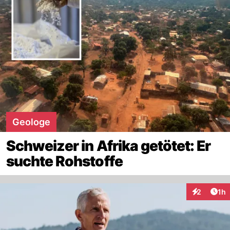
Geologe
Schweizer in Afrika getötet: Er
suchte Rohstoffe
Art
2
1h
Interaktion