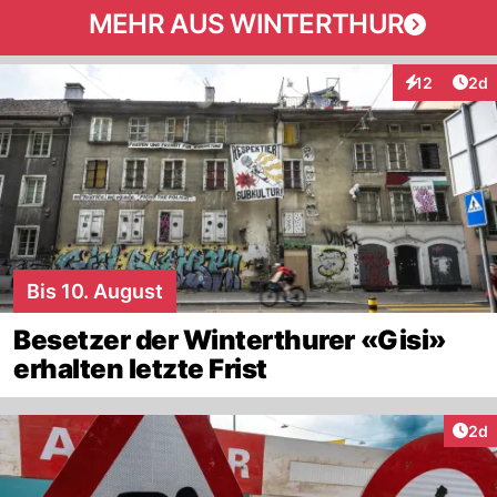
MEHR AUS WINTERTHUR
Arti
12
2d
Interaktione
Bis 10. August
Besetzer der Winterthurer «Gisi»
erhalten letzte Frist
Arti
2d