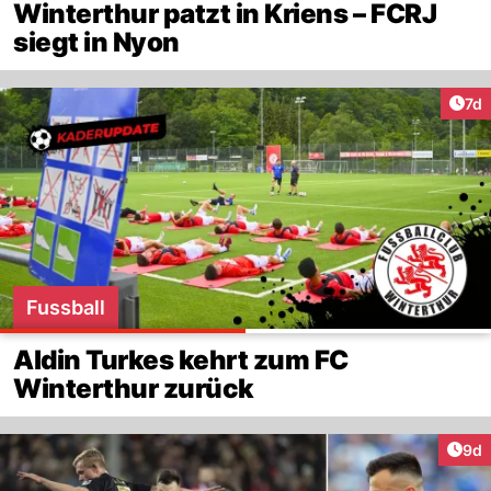
Winterthur patzt in Kriens – FCRJ
siegt in Nyon
Art
7d
Fussball
Aldin Turkes kehrt zum FC
Winterthur zurück
Arti
9d