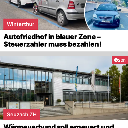
Winterthur
Autofriedhof in blauer Zone –
Steuerzahler muss bezahlen!
Artik
20h
Seuzach ZH
Wärmeverbund soll erneuert und