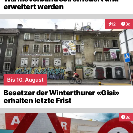
erweitert werden
Arti
12
3d
Interaktione
Bis 10. August
Besetzer der Winterthurer «Gisi»
erhalten letzte Frist
Arti
3d