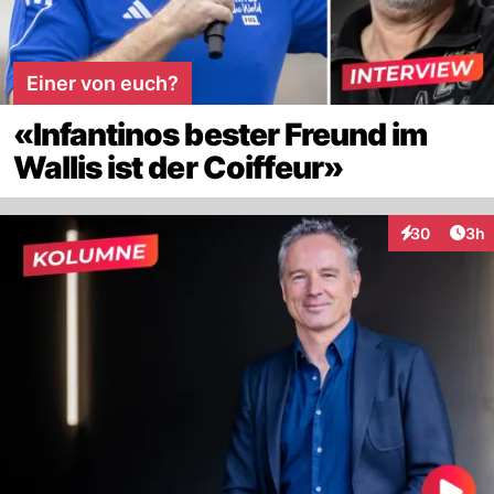
Einer von euch?
«Infantinos bester Freund im
Wallis ist der Coiffeur»
Arti
30
3h
Interaktionen