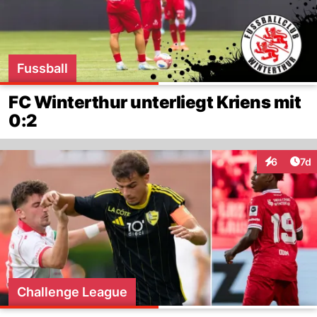
Fussball
FC Winterthur unterliegt Kriens mit
0:2
Art
6
7d
Interaktion
Challenge League