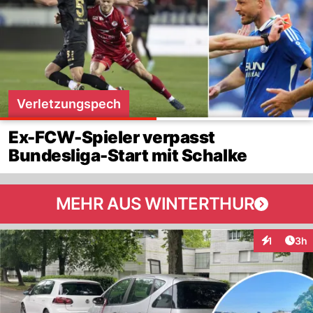
Verletzungspech
Ex-FCW-Spieler verpasst
Bundesliga-Start mit Schalke
MEHR AUS WINTERTHUR
Arti
1
3h
Interaktion