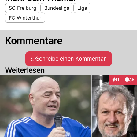
SC Freiburg
Bundesliga
Liga
FC Winterthur
Kommentare
Schreibe einen Kommentar
Weiterlesen
Arti
11
3h
Interaktione