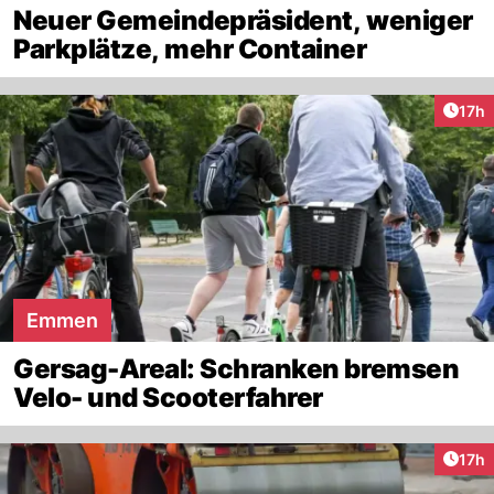
Neuer Gemeindepräsident, weniger
Parkplätze, mehr Container
Artik
17h
Emmen
Gersag-Areal: Schranken bremsen
Velo- und Scooterfahrer
Artik
17h