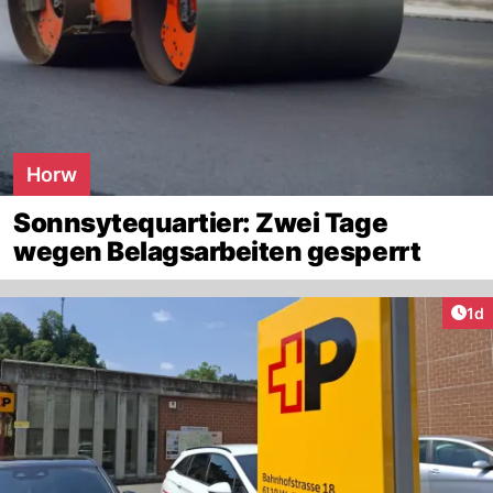
Horw
Sonnsytequartier: Zwei Tage
wegen Belagsarbeiten gesperrt
Art
1d