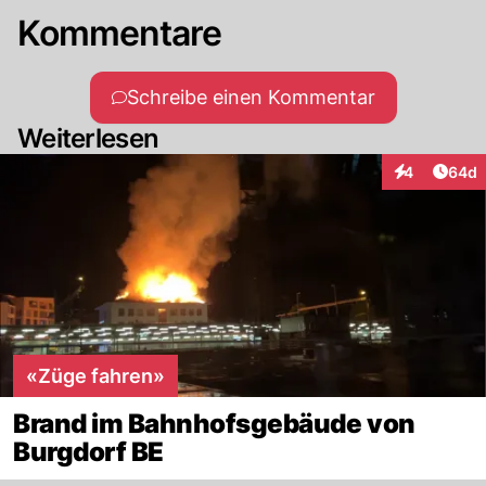
Kommentare
Schreibe einen Kommentar
Weiterlesen
Artik
4
64d
Interaktionen
«Züge fahren»
Brand im Bahnhofsgebäude von
Burgdorf BE