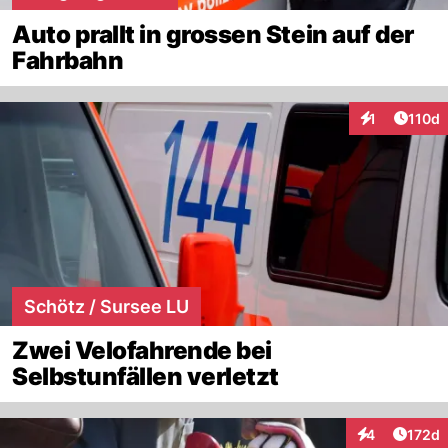
Auto prallt in grossen Stein auf der
Fahrbahn
Artike
1
110d
Interaktionen
Schötz / Sursee LU
Zwei Velofahrende bei
Selbstunfällen verletzt
Artike
4
172d
Interaktionen