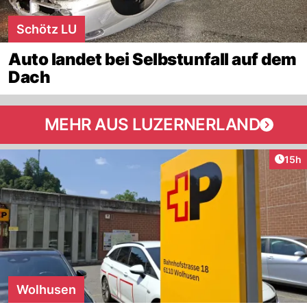
Schötz LU
Auto landet bei Selbstunfall auf dem
Dach
MEHR AUS LUZERNERLAND
Artik
15h
Wolhusen