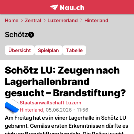
frontpage.
NAU.ch
Home
Zentral
Luzernerland
Hinterland
Schötz
Übersicht
Spielplan
Tabelle
Schötz LU: Zeugen nach
Lagerhallenbrand
gesucht – Brandstiftung?
Staatsanwaltschaft Luzern
Hinterland
,
05.06.2026 - 11:56
Am Freitag hat es in einer Lagerhalle in Schötz LU
gebrannt. Gemäss ersten Erkenntnissen dürfte es
sich um Brandstiftung handeln. Die Polizei sucht