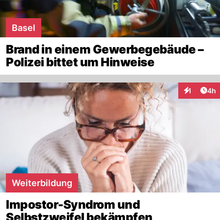
Basel
Brand in einem Gewerbegebäude –
Polizei bittet um Hinweise
Arti
1
4h
Interaktion
Weiterbildung
Impostor-Syndrom und
Selbstzweifel bekämpfen