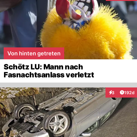
Von hinten getreten
Schötz LU: Mann nach
Fasnachtsanlass verletzt
Artike
3
192d
Interaktionen