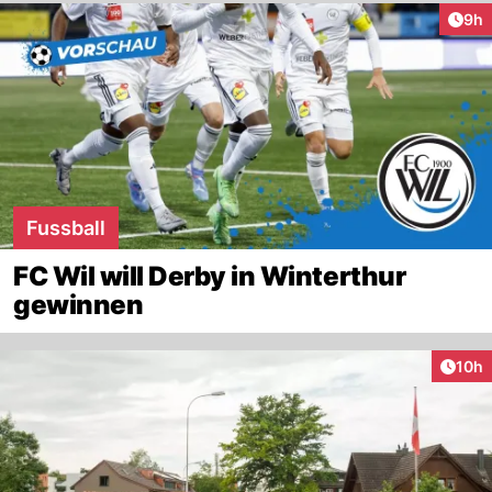
Arti
9h
Fussball
FC Wil will Derby in Winterthur
gewinnen
Artik
10h