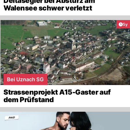
Deltasegler bei Absturz am
Walensee schwer verletzt
Arti
5y
Bei Uznach SG
Strassenprojekt A15-Gaster auf
dem Prüfstand