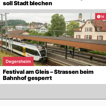
soll Stadt blechen
Art
1d
Degersheim
Festival am Gleis – Strassen beim
Bahnhof gesperrt
Footer