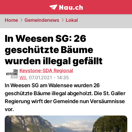
frontpage.
NAU.ch
Home
Gemeindenews
Lokal
In Weesen SG: 26
geschützte Bäume
wurden illegal gefällt
Keystone-SDA Regional
Wil
,
07.01.2021 - 14:35
In Weesen SG am Walensee wurden 26
geschützte Bäume illegal abgeholzt. Die St. Galler
Regierung wirft der Gemeinde nun Versäumnisse
vor.