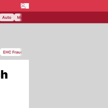
Auto
Matchcenter
Videos
Nau Plus
Lifestyle
EHC Frauenfeld
ch