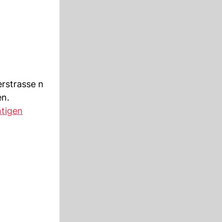
rstrasse n
en.
tigen