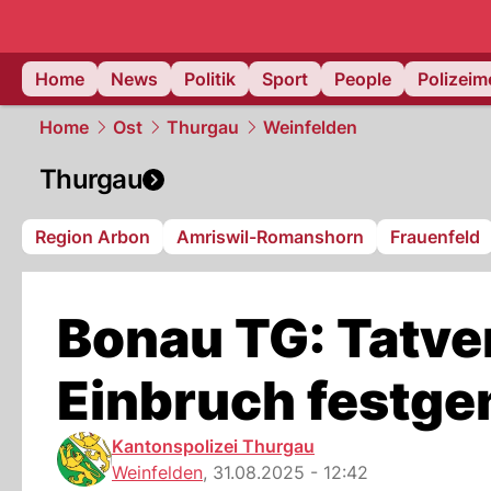
Home
News
Politik
Sport
People
Polizei
Home
Ost
Thurgau
Weinfelden
Thurgau
Region Arbon
Amriswil-Romanshorn
Frauenfeld
Bonau TG: Tatve
Einbruch festg
Kantonspolizei Thurgau
Weinfelden
,
31.08.2025 - 12:42