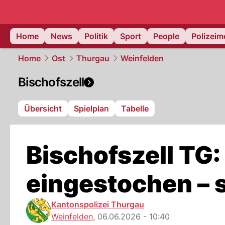
Home
News
Politik
Sport
People
Polizei
Home
Ost
Thurgau
Weinfelden
Bischofszell
Übersicht
Spielplan
Tabelle
Bischofszell TG
eingestochen – 
Kantonspolizei Thurgau
Weinfelden
,
06.06.2026 - 10:40