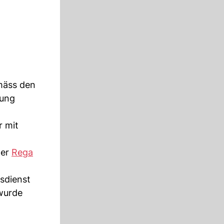
mäss den
zung
r mit
der
Rega
sdienst
 wurde