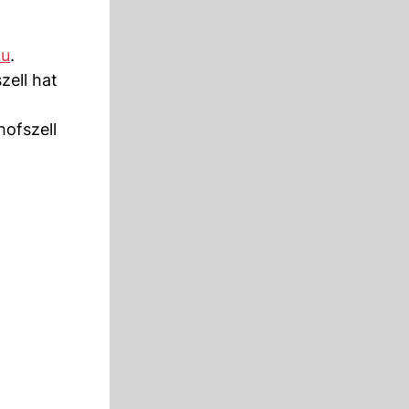
au
.
zell hat
ofszell