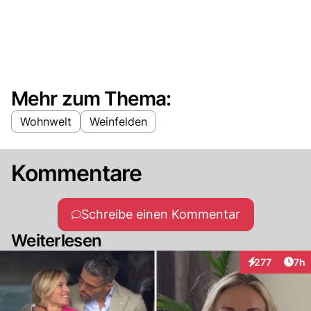
Mehr zum Thema:
Wohnwelt
Weinfelden
Kommentare
Schreibe einen Kommentar
Weiterlesen
Arti
277
7h
Interaktionen