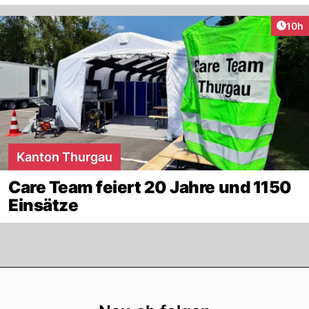
Artik
10h
Kanton Thurgau
Care Team feiert 20 Jahre und 1150
Einsätze
Footer