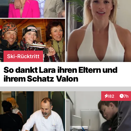
Ski-Rücktritt
So dankt Lara ihren Eltern und
ihrem Schatz Valon
Arti
182
7h
Interaktionen