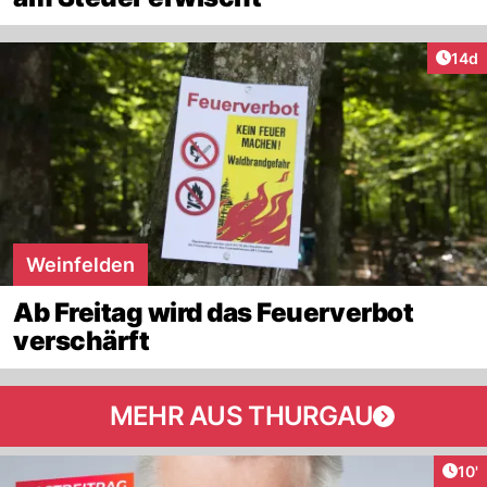
Artik
14d
Weinfelden
Ab Freitag wird das Feuerverbot
verschärft
MEHR AUS THURGAU
Arti
10'