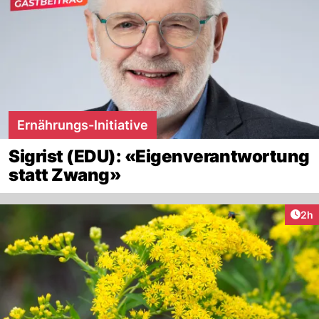
Ernährungs-Initiative
Sigrist (EDU): «Eigenverantwortung
statt Zwang»
Arti
2h