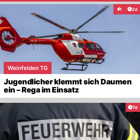
Arti
1
2d
Interaktion
Weinfelden TG
Jugendlicher klemmt sich Daumen
ein – Rega im Einsatz
Art
7d