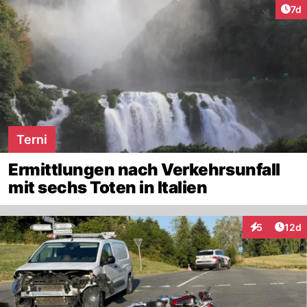
Art
7d
Terni
Ermittlungen nach Verkehrsunfall
mit sechs Toten in Italien
Artik
5
12d
Interaktione