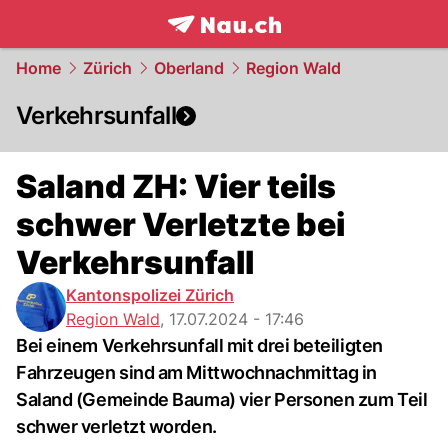
frontpage.
NAU.ch
Home
Zürich
Oberland
Region Wald
Verkehrsunfall
Saland ZH: Vier teils
schwer Verletzte bei
Verkehrsunfall
Kantonspolizei Zürich
Region Wald
,
17.07.2024 - 17:46
Bei einem Verkehrsunfall mit drei beteiligten
Fahrzeugen sind am Mittwochnachmittag in
Saland (Gemeinde Bauma) vier Personen zum Teil
schwer verletzt worden.