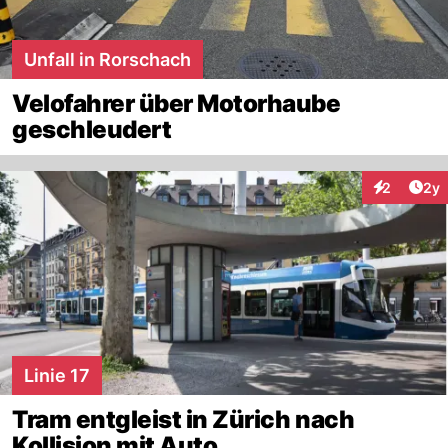
Unfall in Rorschach
Velofahrer über Motorhaube
geschleudert
Arti
2
2y
Interaktion
Linie 17
Tram entgleist in Zürich nach
Kollision mit Auto