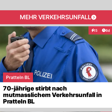
MEHR VERKEHRSUNFALL
Arti
15
6d
Interaktione
Pratteln BL
70-jährige stirbt nach
mutmasslichem Verkehrsunfall in
Pratteln BL