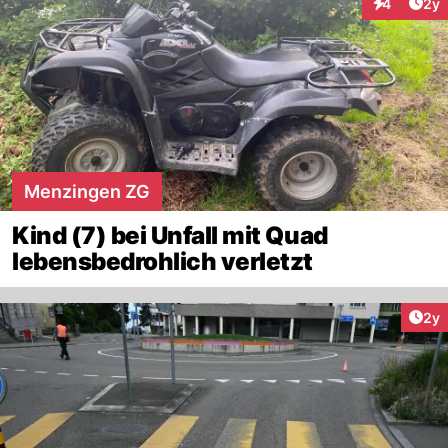
Arti
4
2y
Interaktion
Menzingen ZG
Kind (7) bei Unfall mit Quad
lebensbedrohlich verletzt
Arti
2y