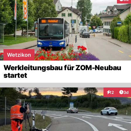
Wetzikon
Werkleitungsbau für ZOM-Neubau
startet
Arti
12
3d
Interaktione