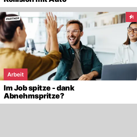
1
Inte
Arbeit
Im Job spitze - dank
Abnehmspritze?