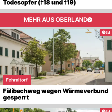
Todesopfer (†18 und †19)
MEHR AUS OBERLAND
Arti
3d
Fehraltorf
Fälibachweg wegen Wärmeverbund
gesperrt
Arti
3d