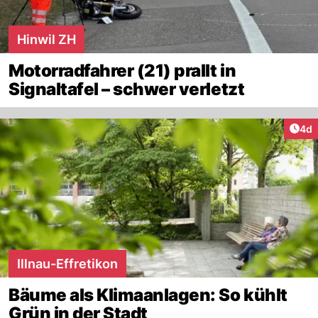
Hinwil ZH
Motorradfahrer (21) prallt in
Signaltafel – schwer verletzt
Arti
4d
Illnau-Effretikon
Bäume als Klimaanlagen: So kühlt
Grün in der Stadt