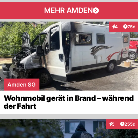
MEHR AMDEN
Artik
4
75d
Interaktionen
Amden SG
Wohnmobil gerät in Brand – während
der Fahrt
Artikel
5
255d
Interaktionen