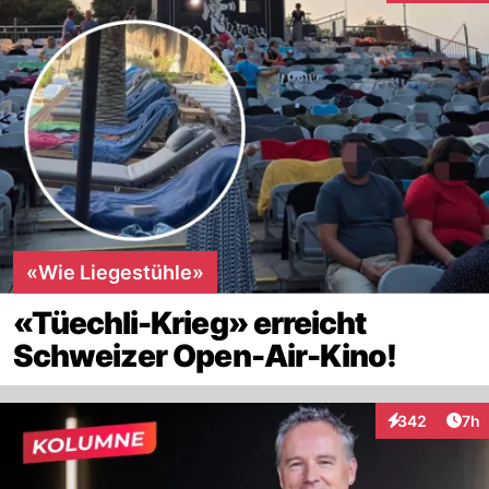
«Wie Liegestühle»
«Tüechli-Krieg» erreicht
Schweizer Open-Air-Kino!
Arti
342
7h
Interaktionen