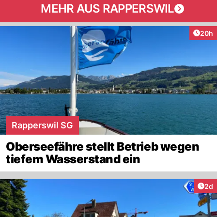
MEHR AUS RAPPERSWIL
Artik
20h
Rapperswil SG
Oberseefähre stellt Betrieb wegen
tiefem Wasserstand ein
Arti
2d