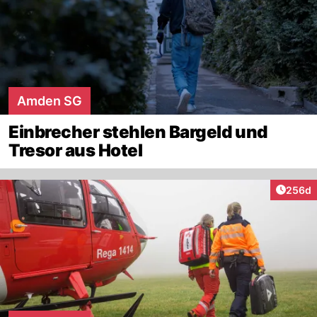
Amden SG
Einbrecher stehlen Bargeld und
Tresor aus Hotel
Artikel
256d