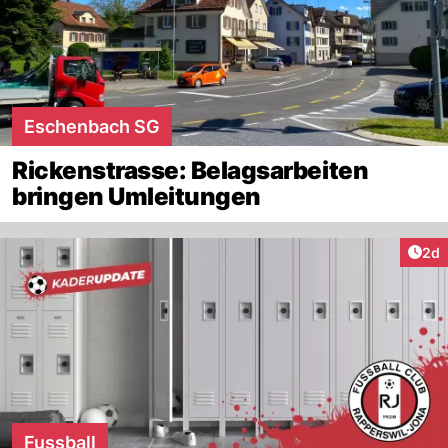
Eschenbach SG
Rickenstrasse: Belagsarbeiten
bringen Umleitungen
Arti
2d
Fussball