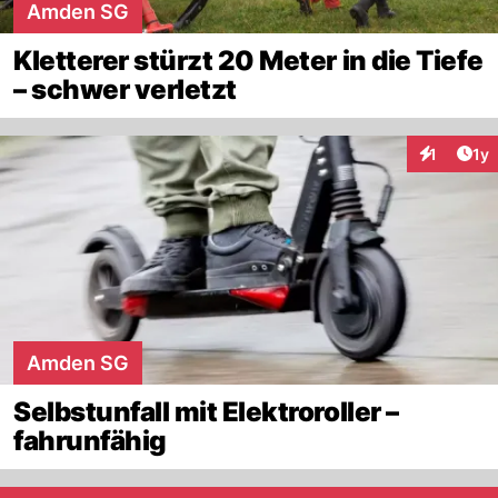
Amden SG
Kletterer stürzt 20 Meter in die Tiefe
– schwer verletzt
Art
1
1y
Interaktion
Amden SG
Selbstunfall mit Elektroroller –
fahrunfähig