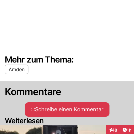
Mehr zum Thema:
Amden
Kommentare
Schreibe einen Kommentar
Weiterlesen
Art
48
1h
Interaktione