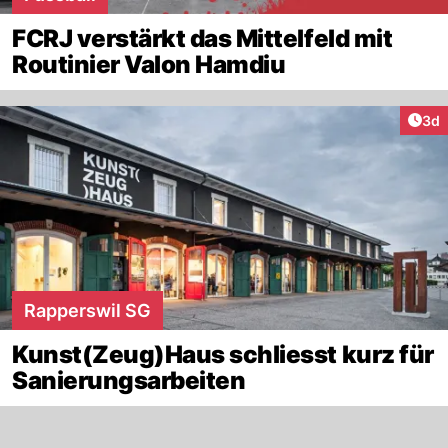
FCRJ verstärkt das Mittelfeld mit
Routinier Valon Hamdiu
Arti
3d
Rapperswil SG
Kunst(Zeug)Haus schliesst kurz für
Sanierungsarbeiten