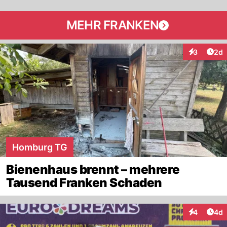
MEHR FRANKEN
Arti
3
2d
Interaktion
Homburg TG
Bienenhaus brennt – mehrere
Tausend Franken Schaden
Arti
4
4d
Interaktion