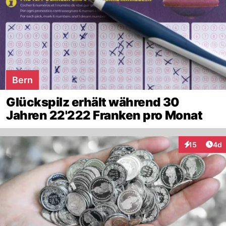
Bern
Glückspilz erhält während 30
Jahren 22'222 Franken pro Monat
Arti
15
4d
Interaktione