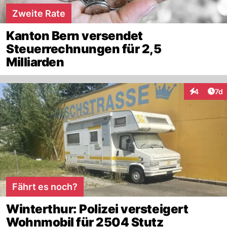
Zweite Rate
Kanton Bern versendet
Steuerrechnungen für 2,5
Milliarden
Art
4
7d
Interaktion
Fährt es noch?
Winterthur: Polizei versteigert
Wohnmobil für 2504 Stutz