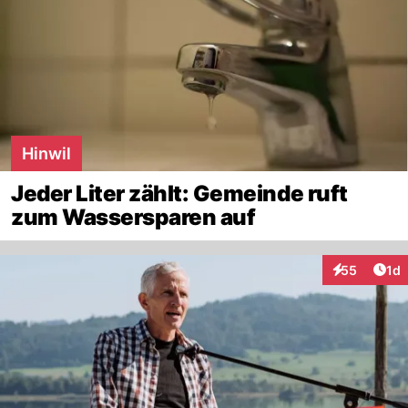
Hinwil
Jeder Liter zählt: Gemeinde ruft
zum Wassersparen auf
Art
55
1d
Interaktione