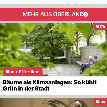
MEHR AUS OBERLAND
Artik
17h
Illnau-Effretikon
Bäume als Klimaanlagen: So kühlt
Grün in der Stadt
Artik
19h