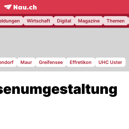
frontpage.
NAU.ch
meldungen
Wirtschaft
Digital
Magazine
Themen
endorf
Maur
Greifensee
Effretikon
UHC Uster
senumgestaltung