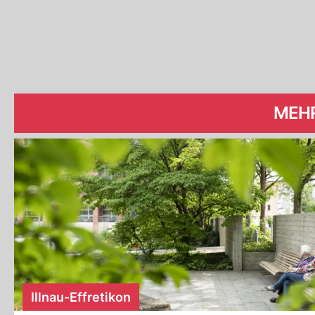
MEH
Illnau-Effretikon