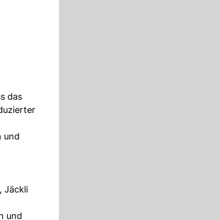
s das
duzierter
n und
 Jäckli
en und