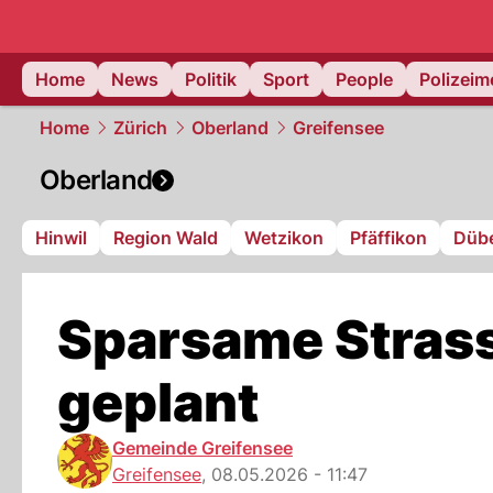
Home
News
Politik
Sport
People
Polizei
Home
Zürich
Oberland
Greifensee
Oberland
Hinwil
Region Wald
Wetzikon
Pfäffikon
Düb
Sparsame Stras
geplant
Gemeinde Greifensee
Greifensee
,
08.05.2026 - 11:47