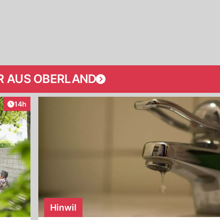
R AUS OBERLAND
Artikel veröffentlicht:
14h
Hinwil