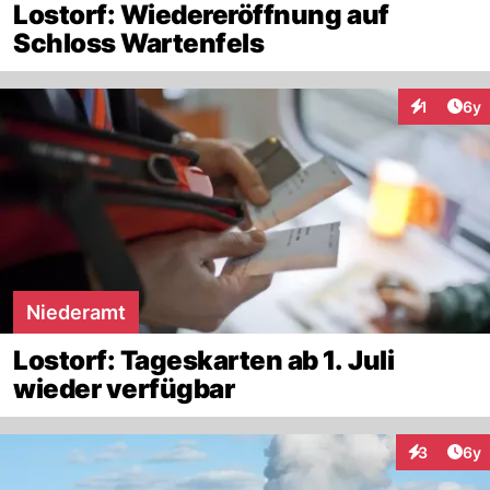
Lostorf: Wiedereröffnung auf
Schloss Wartenfels
Arti
1
6y
Interaktion
Niederamt
Lostorf: Tageskarten ab 1. Juli
wieder verfügbar
Arti
3
6y
Interaktion