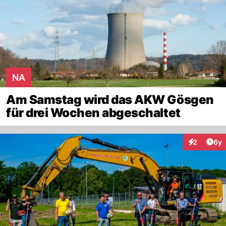
NA
Am Samstag wird das AKW Gösgen
für drei Wochen abgeschaltet
Arti
2
6y
Interaktion