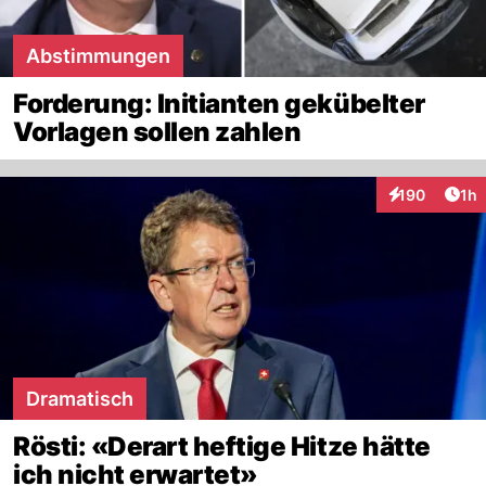
Abstimmungen
Forderung: Initianten gekübelter
Vorlagen sollen zahlen
Art
190
1h
Interaktionen
Dramatisch
Rösti: «Derart heftige Hitze hätte
ich nicht erwartet»