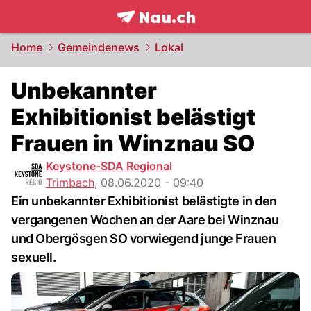
frontpage.
NAU.ch
Home
Gemeindenews
Lokal
Unbekannter
Exhibitionist belästigt
Frauen in Winznau SO
Keystone-SDA Regional
Trimbach
,
08.06.2020 - 09:40
Ein unbekannter Exhibitionist belästigte in den
vergangenen Wochen an der Aare bei Winznau
und Obergösgen SO vorwiegend junge Frauen
sexuell.