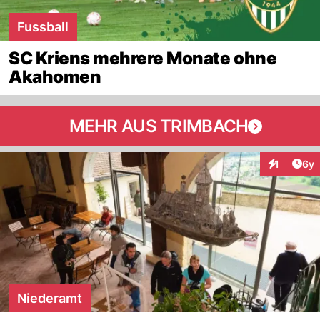
Fussball
SC Kriens mehrere Monate ohne
Akahomen
MEHR AUS TRIMBACH
Arti
1
6y
Interaktion
Niederamt