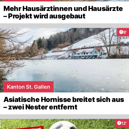
Mehr Hausärztinnen und Hausärzte
– Projekt wird ausgebaut
Art
9'
Kanton St. Gallen
Asiatische Hornisse breitet sich aus
– zwei Nester entfernt
Arti
12'