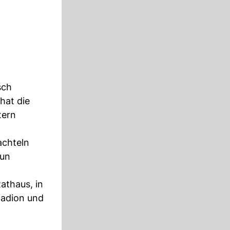
sch
hat die
tern
chteln
eun
athaus, in
tadion und