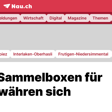
frontpage.
NAU.ch
meldungen
Wirtschaft
Digital
Magazine
Themen
piez
Interlaken-Oberhasli
Frutigen-Niedersimmental
 Sammelboxen für
währen sich