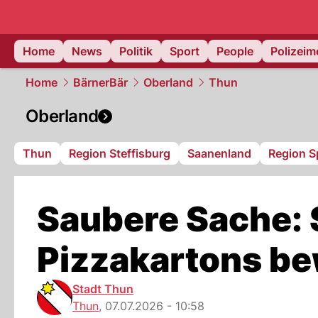
Home
News
Politik
Sport
People
Polizei
Home
BärnerBär
Oberland
Thun
Oberland
Thun
Region Steffisburg
Saanenland
Region S
Saubere Sache:
Pizzakartons be
Stadt Thun
Thun
,
07.07.2026 - 10:58