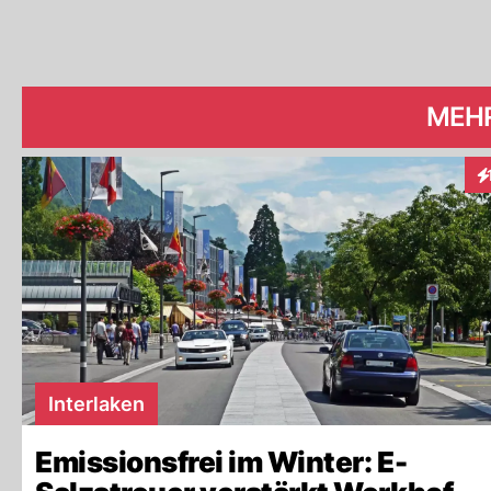
MEH
In
Interlaken
Emissionsfrei im Winter: E-