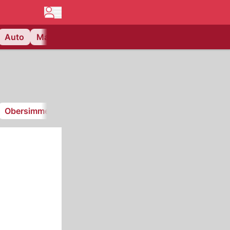
Auto
Matchcenter
Videos
Nau Plus
Lifestyle
Obersimmental-Saanenland
FC Thun Berner Oberland