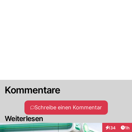
Kommentare
Schreibe einen Kommentar
Weiterlesen
Art
134
1h
Interaktionen