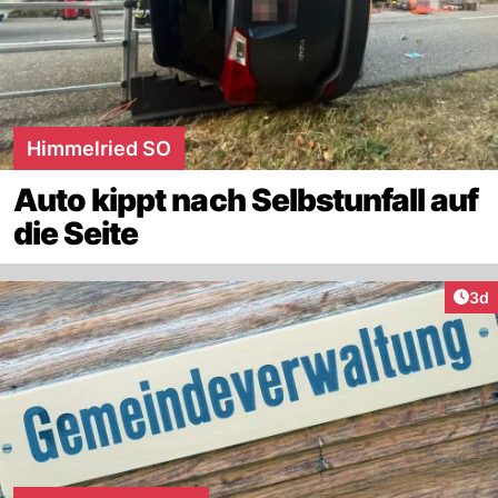
Himmelried SO
Auto kippt nach Selbstunfall auf
die Seite
Arti
3d