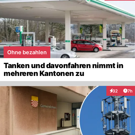
Ohne bezahlen
Tanken und davonfahren nimmt in
mehreren Kantonen zu
Arti
32
7h
Interaktionen