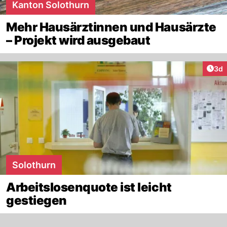
Kanton Solothurn
Mehr Hausärztinnen und Hausärzte
– Projekt wird ausgebaut
Arti
3d
Solothurn
Arbeitslosenquote ist leicht
gestiegen