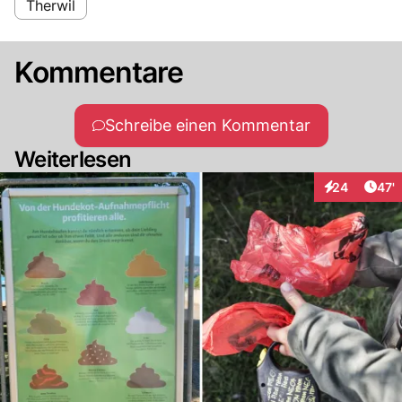
Therwil
Kommentare
Schreibe einen Kommentar
Weiterlesen
Arti
24
47'
Interaktionen