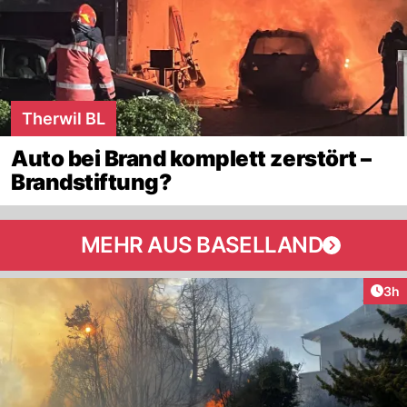
Therwil BL
Auto bei Brand komplett zerstört –
Brandstiftung?
MEHR AUS BASELLAND
Arti
3h