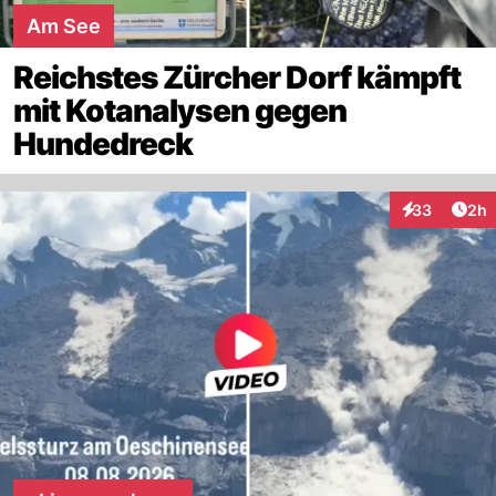
Am See
Reichstes Zürcher Dorf kämpft
mit Kotanalysen gegen
Hundedreck
Arti
33
2h
Interaktionen