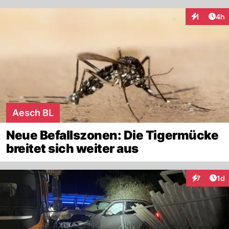
Arti
1
4h
Interaktion
Aesch BL
Neue Befallszonen: Die Tigermücke
breitet sich weiter aus
Art
7
1d
Interaktion