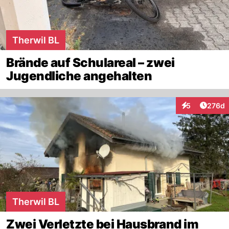
Therwil BL
Brände auf Schulareal – zwei
Jugendliche angehalten
Artike
5
276d
Interaktionen
Therwil BL
Zwei Verletzte bei Hausbrand im