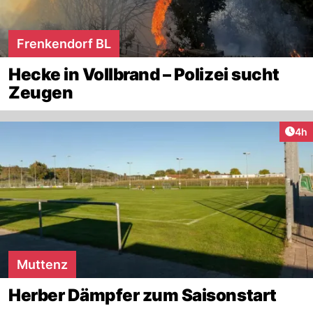
Frenkendorf BL
Hecke in Vollbrand – Polizei sucht
Zeugen
Arti
4h
Muttenz
Herber Dämpfer zum Saisonstart