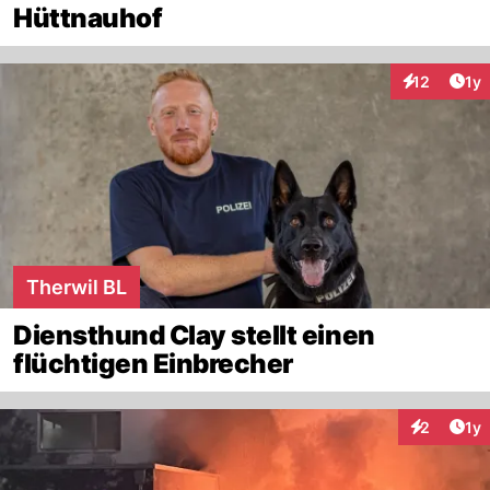
Hüttnauhof
Art
12
1y
Interaktione
Therwil BL
Diensthund Clay stellt einen
flüchtigen Einbrecher
Art
2
1y
Interaktion