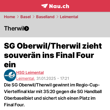
frontpage.
NAU.ch
Home
Basel
Baselland
Leimental
Therwil
SG Oberwil/Therwil zieht
souverän ins Final Four
ein
HSG Leimental
Leimental
,
31.01.2025 - 17:21
Die SG Oberwil/Therwil gewinnt im Regio-Cup-
Viertelfinal klar mit 35:20 gegen die SG Handball
Oberbaselbiet und sichert sich einen Platz im
Final Four.