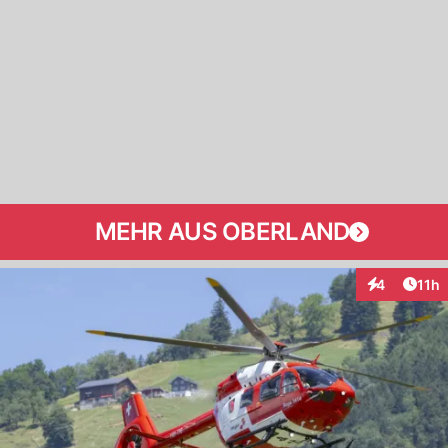
MEHR AUS OBERLAND
Artik
4
11h
Interaktione