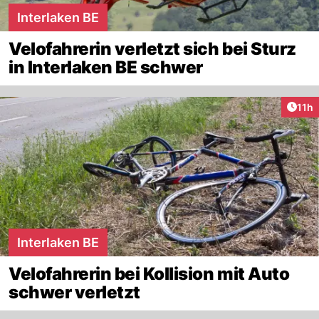
Interlaken BE
Velofahrerin verletzt sich bei Sturz
in Interlaken BE schwer
Artik
11h
Interlaken BE
Velofahrerin bei Kollision mit Auto
schwer verletzt