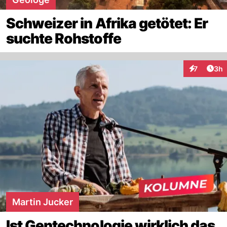
Schweizer in Afrika getötet: Er
suchte Rohstoffe
Arti
7
3h
Interaktion
Martin Jucker
Ist Gentechnologie wirklich das