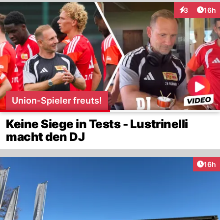
Artik
3
16h
Interaktione
Union-Spieler freuts!
Keine Siege in Tests - Lustrinelli
macht den DJ
Artik
16h