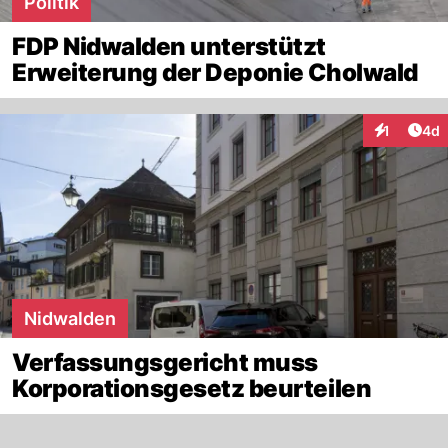
Politik
FDP Nidwalden unterstützt
Erweiterung der Deponie Cholwald
Arti
1
4d
Interaktion
Nidwalden
Verfassungsgericht muss
Korporationsgesetz beurteilen