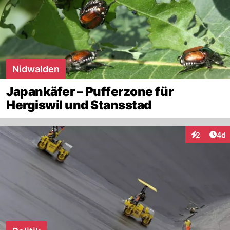
Nidwalden
Japankäfer – Pufferzone für
Hergiswil und Stansstad
Arti
2
4d
Interaktion