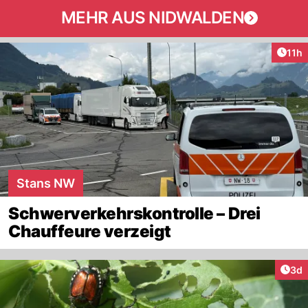
MEHR AUS NIDWALDEN
Artik
11h
Stans NW
Schwerverkehrskontrolle – Drei
Chauffeure verzeigt
Arti
3d