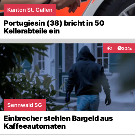
Kanton St. Gallen
Portugiesin (38) bricht in 50
Kellerabteile ein
Artikel
2
304d
Interaktionen
Sennwald SG
Einbrecher stehlen Bargeld aus
Kaffeeautomaten