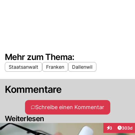
Mehr zum Thema:
Staatsanwalt
Franken
Dallenwil
Kommentare
Schreibe einen Kommentar
Weiterlesen
Artikel
3
303d
Interaktionen