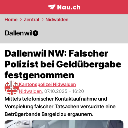
frontpage.
NAU.ch
Home
Zentral
Nidwalden
Dallenwil
Dallenwil NW: Falscher
Polizist bei Geldübergabe
festgenommen
Kantonspolizei Nidwalden
Nidwalden
,
07.10.2025 - 16:20
Mittels telefonischer Kontaktaufnahme und
Vorspielung falscher Tatsachen versuchte eine
Betrügerbande Bargeld zu ergaunern.