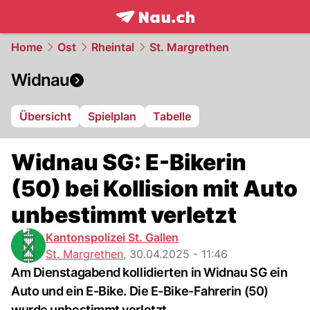
frontpage.
NAU.ch
Home
Ost
Rheintal
St. Margrethen
Widnau
Übersicht
Spielplan
Tabelle
Widnau SG: E-Bikerin
(50) bei Kollision mit Auto
unbestimmt verletzt
Kantonspolizei St. Gallen
St. Margrethen
,
30.04.2025 - 11:46
Am Dienstagabend kollidierten in Widnau SG ein
Auto und ein E-Bike. Die E-Bike-Fahrerin (50)
wurde unbestimmt verletzt.