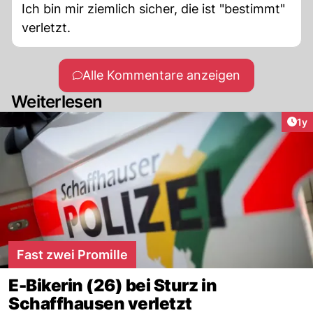
Ich bin mir ziemlich sicher, die ist "bestimmt"
verletzt.
Alle Kommentare anzeigen
Weiterlesen
Art
1y
Fast zwei Promille
E-Bikerin (26) bei Sturz in
Schaffhausen verletzt