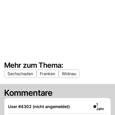
Mehr zum Thema:
Sachschaden
Franken
Widnau
Kommentare
Artikel ver
1
User #4302 (nicht angemeldet)
Jahr