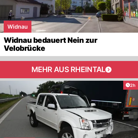
Widnau
Widnau bedauert Nein zur
Velobrücke
MEHR AUS RHEINTAL
Arti
2h