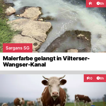
Arti
1
6h
Interaktion
Sargans SG
Malerfarbe gelangt in Vilterser-
Wangser-Kanal
Arti
10
6h
Interaktione