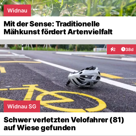
Widnau
Mit der Sense: Traditionelle
Mähkunst fördert Artenvielfalt
Artik
2
38d
Interaktionen
Widnau SG
Schwer verletzten Velofahrer (81)
auf Wiese gefunden