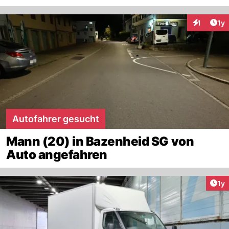
Art
1
1y
Interaktion
Autofahrer gesucht
Mann (20) in Bazenheid SG von
Auto angefahren
Art
1y