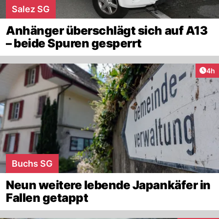
Salez SG
Anhänger überschlägt sich auf A13
– beide Spuren gesperrt
Arti
4h
Buchs SG
Neun weitere lebende Japankäfer in
Fallen getappt