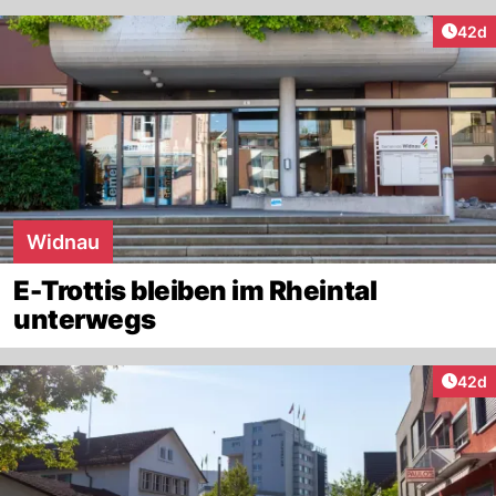
Artik
42d
Widnau
E-Trottis bleiben im Rheintal
unterwegs
Artik
42d